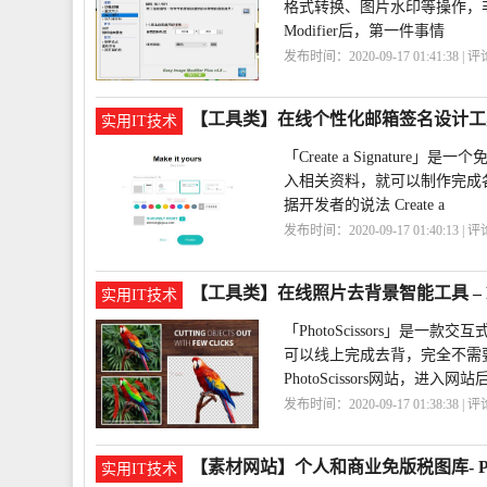
格式转换、图片水印等操作，非
Modifier后，第一件事情
发布时间：2020-09-17 01:41:38 | 
片
ImageModifier
【工具类】在线个性化邮箱签名设计工
实用IT技术
「Create a Signatu
入相关资料，就可以制作完成
据开发者的说法 Create a
发布时间：2020-09-17 01:40:13 | 
箱
工具
【工具类】在线照片去背景智能工具 – Phot
实用IT技术
「PhotoScissors」
可以线上完成去背，完全不需
PhotoScissors网站，进入网
发布时间：2020-09-17 01:38:38 | 
具
【素材网站】个人和商业免版税图库- Piq
实用IT技术