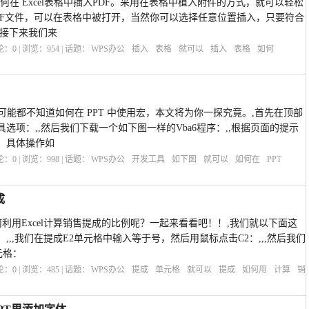
,如何在 Excel表格中插入PDF。采用在表格中植入附件的方式，就可以轻松
DF文件，可以在表格中被打开，当然你可以选择任意位置插入，只要符合
,接下来我们来
评论：
0
| 浏览：
954
| 话题：
WPS办公
插入
表格
就可以
插入
表格
如何
户可能都不知道如何在 PPT 中使用宏，本文将为你一探究竟。,首先在顶部
选项：,,然后我们下载一个如下图一样的Vba6程序：,,根据页面的提示
K，具体操作如
评论：
0
| 浏览：
998
| 话题：
WPS办公
开发工具
如下图
就可以
如何在
PPT
成
如何利用Excel计算销售提成的比例呢？一起来看看吧！！,我们就以下面这
,,我们在提成E2单元格中输入等于号，然后用鼠标点击C2：,,,然后我们
元格：
评论：
0
| 浏览：
485
| 话题：
WPS办公
提成
单元格
就可以
提成
如何用
计算
销