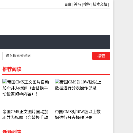
百度
|
神马
|
搜狗
|
技术文档
|
推荐阅读
帝国CMS正文图片自动加
帝国CMS对10W级以上数
alt并为标题（会替换手动
据进行分表操作记录
设置的alt内容）！
话题列表