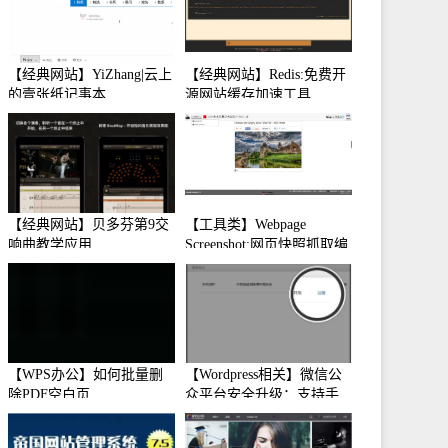
【经典网站】YiZhang|云上
【经典网站】Redis:免费开
的壹张纸记事本
源网站缓存加速工具
【经典网站】贝多芬第9交
【工具类】Webpage
响曲教学应用
Screenshot:网页快照抓取编
辑工具
【WPS办公】如何批量删
【Wordpress相关】微信公
除PDF空白页
众平台安全升级：支持手
机保护