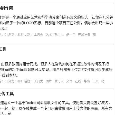
GO制作网
费LOGO制作网是一个通过应用艺术和科学演算来创造有意义的标志，让你在几分钟
和内涵于一体的LOGO图标，目前这个项目正在公测，偶尔会出现一些小
ail
评论：
0
| 浏览：
813
| 话题：
工具类
艺术
就可以
是一个
在线免费
制
出工具
的，由很多张图片组合而成，很多人在咨询如何在不通过软件的情况下把
推荐的GifPrint网站就可以实现，用户只需要上传GIF文件就可以生成所
下载到本地。
评论：
0
| 浏览：
881
| 话题：
工具类
图片
就可以
文件
在线
导出
工具
动
档上传工具
用户快速建立一个基于Drobox网盘接收文件的工具，使用者只需设置好域名，
绑定在一起，就可以在线生成一个专门用来收集用户上传文件的页面，所有文
里去。使