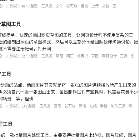
评论：
0
| 浏览：
407
| 话题：
工具类
文件
就可以
接收
上传
文档
工
设计草图工具
一个提供在线简单、快速的画出网页草图的工具，让网页设计师不使用复杂的工
松的绘制出网页的草图样式，然后可以立刻分享给团队伙伴沟通讨论。既
就不需要注册帐号，打开网
评论：
0
| 浏览：
327
| 话题：
工具类
草图
网页
就可以
草图
网页设计
工具
免
作工具
在线绘制动画的站点，动画图片其实就是将一张张的图片连续播放所产生出来的
im」也必须自己一张一张图画出来，虽然制作过程有些耗时，也需要花费不少
的场景…等，但也
评论：
0
| 浏览：
53
| 话题：
工具类
画笔
就可以
新增
在线
手绘
制作工具
动
处理工具
fier」是国外的一款批量图片处理工具，主要支持批量图片上边框、图片压缩、图片