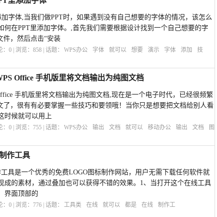
PT里添加字体
里添加字体,当我们做PPT时，如果遇到没有自己想要的字体的情况，该怎么
如何在PPT里添加字体。,首先我们需要根据设计找到一个自己想要的字
体文件，然后点击“安装
评论：
0
| 浏览：
858
| 话题：
WPS办公
字体
就可以
想要
演示
字体
添加
技
S Office 手机版里将文档输出为纯图文档
Office 手机版里将文档输出为纯图文档,现在是一个电子时代，已经很频繁
写论文了，很有有必要掌握一些技巧和要领哦！当你只是想要把文档给别人看
这时候就可以用上
评论：
0
| 浏览：
755
| 话题：
WPS办公
输出
文档
就可以
移动办公
输出
文档
图
go制作工具
在线logo制作工具是一个优秀的免费LOGO图标制作网站，用户无需下载任何软件就
现成的素材，通过叠加也可以获得不错的效果。1、当打开这个在线工具
。界面顶部的
评论：
0
| 浏览：
776
| 话题：
工具类
在线
就可以
都是
在线
制作工