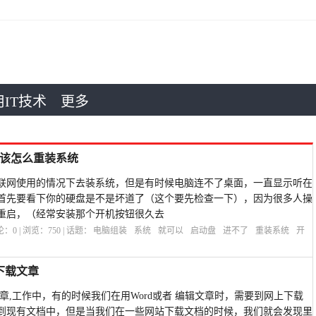
IT技术
更多
该怎么重装系统
联网使用的情况下去装系统，但是有时候电脑连不了桌面，一直显示听在
首先要看下你的硬盘是不是坏道了（这个要先检查一下），因为很多人操
重启，（经常安装那个开机按钮很久去
评论：
0
| 浏览：
750
| 话题：
电脑组装
系统
就可以
启动盘
进不了
重装系统
开
下载文章
文章,工作中，有的时候我们在用Word或者 编辑文章时，需要到网上下载
到现有文档中，但是当我们在一些网站下载文档的时候，我们就会发现里