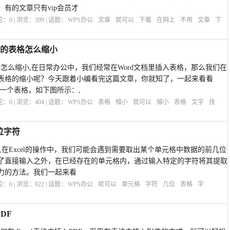
有的文章只有vip会员才
评论：
0
| 浏览：
399
| 话题：
WPS办公
文章
就可以
下载
在网上
不用
文章
下
d里的表格怎么缩小
表格怎么缩小,在日常办公中，我们经常在Word文档里插入表格，那么我们在
表格的缩小呢？今天跟着小编看完这篇文章，你就知了，一起来看看
一个表格，如下图所示：,
评论：
0
| 浏览：
404
| 话题：
WPS办公
表格
缩小
就可以
缩小
表格
文字
技
位字符
符,在Excel的操作中，我们可能会遇到需要取出某个单元格中数据的前几位
了直接输入之外，在已经存在的单元格内，通过输入特定的字符将其提取
力的方法。我们一起来看
评论：
0
| 浏览：
922
| 话题：
WPS办公
就可以
单元格
字符
几位
表格
字
DF