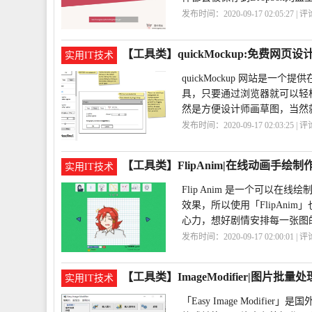
发布时间：2020-09-17 02:05:27 | 
具
Balloon
Dropbox
【工具类】quickMockup:免费网页
实用IT技术
quickMockup 网站是
具，只要通过浏览器就可以轻
然是方便设计师画草图，当然
发布时间：2020-09-17 02:03:25 | 
费
quickMockup
【工具类】FlipAnim|在线动画手绘制
实用IT技术
Flip Anim 是一个可以
效果，所以使用「FlipAn
心力，想好剧情安排每一张图
发布时间：2020-09-17 02:00:01 | 
画
FlipAnim
【工具类】ImageModifier|图片批量
实用IT技术
「Easy Image Modi