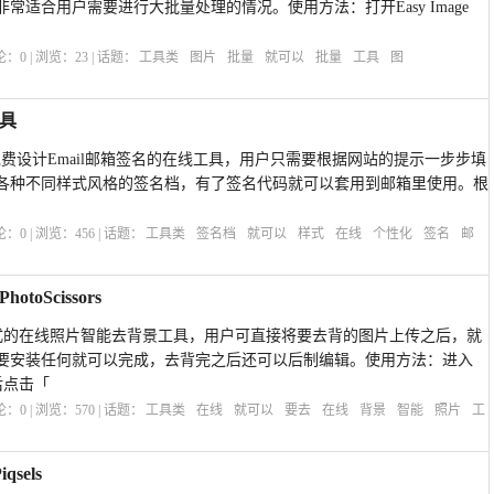
常适合用户需要进行大批量处理的情况。使用方法：打开Easy Image
评论：
0
| 浏览：
23
| 话题：
工具类
图片
批量
就可以
批量
工具
图
具
re」是一个免费设计Email邮箱签名的在线工具，用户只需要根据网站的提示一步步填
各种不同样式风格的签名档，有了签名代码就可以套用到邮箱里使用。根
评论：
0
| 浏览：
456
| 话题：
工具类
签名档
就可以
样式
在线
个性化
签名
邮
oScissors
是一款交互式的在线照片智能去背景工具，用户可直接将要去背的图片上传之后，就
要安装任何就可以完成，去背完之后还可以后制编辑。使用方法：进入
站后点击「
评论：
0
| 浏览：
570
| 话题：
工具类
在线
就可以
要去
在线
背景
智能
照片
工
sels