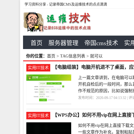
学习资料分享
- 记录帝国CMS及运维技术的点点滴滴
首页
服务器管理
帝国cms技术
实用
你的位置：
首页
> TAG信息列表 > 就可以
【电脑组装】电脑开机进不了桌面，应
实用IT技术
上一篇文章讲到，在电脑可以
开机自检后的一段时间，那么
作不规范的原因，比如说强制
发布时间：2020-09-17 04:13:32 | 
机
桌面
电脑
【WPS办公】如何不用vip在网上直接
实用IT技术
如何不用vip在网上直接下载
一些文章作为补充，复制粘贴