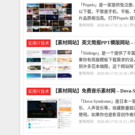
「Piqsels」是一家提供
以下载，不管是手机、平板、
片品质相当高。打开Piqsels
发布时间：2020-09-17 01:31:32 | 
业
Piqsels
【素材网站】英文简报PPT模版网站 – Sli
实用IT技术
「Slidesgo」是一个提供
果你有简报模板下载需求的话
到许多范本缩图，这个网站除了
发布时间：2020-09-17 01:31:26 | 
站
PPT
【素材网站】免费音乐素材网 – Dova-Sy
实用IT技术
「Dova-Syndrome」
乐、人声音乐等，收藏数量超
使用。如果你也是影音创作者
发布时间：2020-09-17 01:31:21 | 
网
Syndrome
Dova