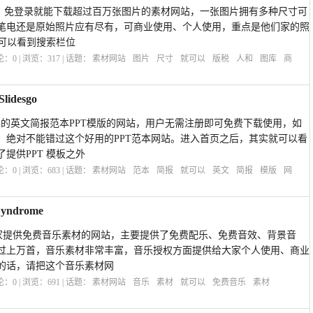
免注册、免登录就能下载超过百万张图片的素材网站，一张图片拥有多种尺寸可
笔电还是原始照片应有尽有，可商业使用、个人使用，重点是他们家的照
 就可以看到搜索栏位
评论：
0
| 浏览：
317
| 话题：
素材网站
图片
尺寸
就可以
版税
人和
图库
商
desgo
了丰富的英文简报范本PPT模版的网站，用户无需注册即可免费下载使用，如
，绝对不能错过这个好用的PPT范本网站。进入首页之后，其实就可以看
提供PPT 模板之外
评论：
0
| 浏览：
683
| 话题：
素材网站
范本
简报
就可以
英文
简报
模版
网
ndrome
是日本一家提供免费音乐素材的网站，主要提供了免费配乐、免费音效、背景音
过上万首，音乐素材非常丰富，音乐授权方面提供给大家个人使用、商业
的话，请把这个音乐素材网
评论：
0
| 浏览：
691
| 话题：
素材网站
音乐
素材
就可以
免费音乐
素材