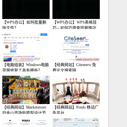
【WPS办公】如何批量删
【WPS办公】WPS表格技
除文件？
巧—如何巧用查找替换功
能
【电脑组装】Windows电脑
【经典网站】Citeseerx:免
蓝屏修复工具有哪些？
费论文搜索网
【经典网站】Marketstreet:
【经典网站】Poido:移动广
旧金山市场街原型设计节
告平台