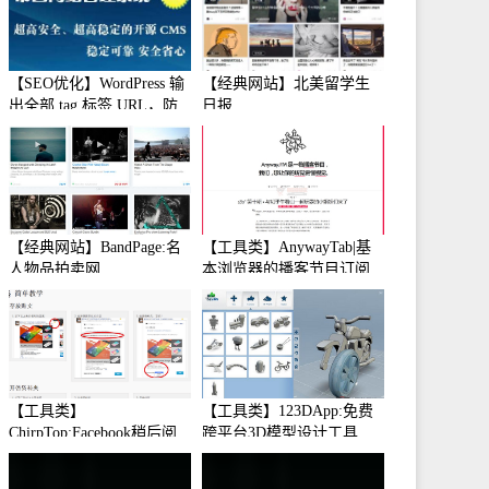
【SEO优化】WordPress 输
【经典网站】北美留学生
出全部 tag 标签 URL，防
日报
止中文转码
【经典网站】BandPage:名
【工具类】AnywayTab|基
人物品拍卖网
本浏览器的播客节目订阅
【工具类】
【工具类】123DApp:免费
ChirpTop:Facebook稍后阅
跨平台3D模型设计工具
读工具