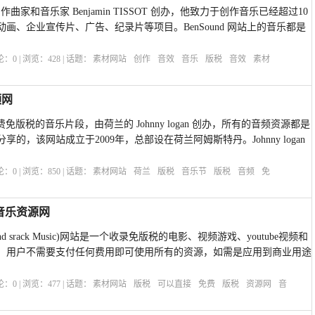
的作曲家和音乐家 Benjamin TISSOT 创办，他致力于创作音乐已经超过10
画、企业宣传片、广告、纪录片等项目。BenSound 网站上的音乐都是
评论：
0
| 浏览：
428
| 话题：
素材网站
创作
音效
音乐
版税
音效
素材
频网
免费免版税的音乐片段，由荷兰的 Johnny logan 创办，所有的音频资源都是
的，该网站成立于2009年，总部设在荷兰阿姆斯特丹。Johnny logan
评论：
0
| 浏览：
850
| 话题：
素材网站
荷兰
版税
音乐节
版税
音频
免
税音乐资源网
nd srack Music)网站是一个收录免版税的电影、视频游戏、youtube视频和
，用户不需要支付任何费用即可使用所有的资源，如需是应用到商业用途
评论：
0
| 浏览：
477
| 话题：
素材网站
版税
可以直接
免费
版税
资源网
音