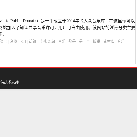
usic Public Domain）是一个成立于2014年的大众音乐库，在这里你可以
网站加入了知识共享音乐许可，用户可自由使用。该网站的淫液分类主要
乐、
评论：
0
| 浏览：
821
| 话题：
经典网站
音乐
都是
是一个
版税
素材库
音乐
提供技术支持