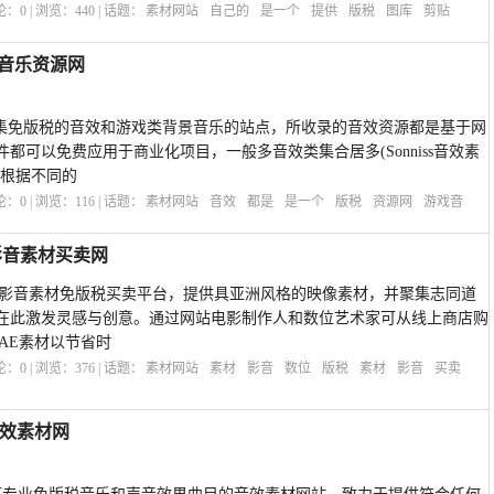
评论：
0
| 浏览：
440
| 话题：
素材网站
自己的
是一个
提供
版税
图库
剪贴
戏音乐资源网
致力于收集免版税的音效和游戏类背景音乐的站点，所收录的音效资源都是基于网
都可以免费应用于商业化项目，一般多音效类集合居多(Sonniss音效素
以根据不同的
评论：
0
| 浏览：
116
| 话题：
素材网站
音效
都是
是一个
版税
资源网
游戏音
版税影音素材买卖网
 是亚洲最大的影音素材免版税买卖平台，提供具亚洲风格的映像素材，并聚集志同道
在此激发灵感与创意。通过网站电影制作人和数位艺术家可从线上商店购
AE素材以节省时
评论：
0
| 浏览：
376
| 话题：
素材网站
素材
影音
数位
版税
素材
影音
买卖
音效素材网