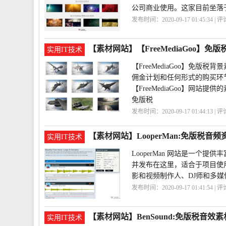
公司商业使用。这家目前坐落
发布时间：2020-09-17 01:45:34 | 
频
VideoBlocks
【素材网站】【FreeMediaGoo】免
实用IT技术
【FreeMediaGoo】免
佣金计划和任何形式的购买环
【FreeMediaGoo】网站提
免版税
发布时间：2020-09-17 01:44:13 | 
网
FreeMediaGoo
【素材网站】LooperMan:免版税音
实用IT技术
LooperMan 网站是一
并发布在这里，适合于项目使用
影和视频制作人、DJ师和多
发布时间：2020-09-17 01:41:54 | 
区
LooperMan
【素材网站】BenSound:免版税音效
实用IT技术