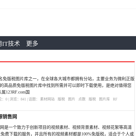
IT技术
更多
球知名免版税图片库之一，在全球各大城市都拥有分站，主要业务为微利正版
级的高品质免版税图片库中找到所需并可以即时下载使用，是绝对值得您
123RF.com国
评论：
0
| 浏览：
841
| 话题：
素材网站
版税
图片
点数
版税
图片库
RF
资源销售网
材资源销售网是一个致力于创新项目的视频素材、视频背景素材、视频花絮等高清
天免费下载的服务，并且所有的视频素材都是100%免版税，适合于个人或