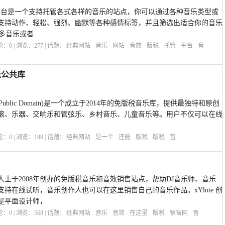
音乐托管平台是一个支持托管各式各样的音乐的站点，你可以通过各种音乐类型或
支持动作、轻松、强烈、幽默等各种感情标签，并且筛选出适合你的音乐
的很多音乐或者
评论：
0
| 浏览：
277
| 话题：
经典网站
音乐
网站
音效
版税
托管
平台
音
音乐公共库
c Public Domain)是一个成立于2014年的免版税音乐库，提供最独特和原创
滚、乐器、交响乐和管弦乐、乡村音乐、儿童音乐等。用户不仅可以在线
评论：
0
| 浏览：
199
| 话题：
经典网站
是一个
还能
版税
版税
音
专业人士于2008年创办的免版税音乐和音效销售站点，帮助DJ音乐师、音乐
持在线试听，音乐创作人也可以在这里销售自己的音乐作品。xYlote 创
是平面设计师，
评论：
0
| 浏览：
568
| 话题：
经典网站
音乐
音效
在这里
版税
销售网
音