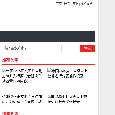
百度
|
神马
|
搜狗
|
技术文档
|
推荐阅读
帝国CMS正文图片自动加
帝国CMS对10W级以上数
alt并为标题（会替换手动
据进行分表操作记录
设置的alt内容）！
话题列表