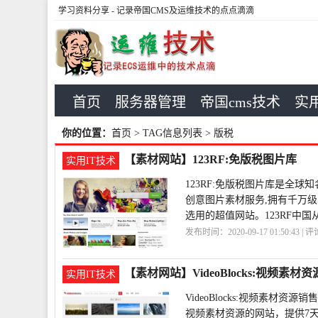
学习资料分享
- 记录帝国CMS及运维技术的点点滴滴
首页
服务器管理
帝国cms技术
实用
你的位置：
首页
> TAG信息列表 > 版税
【素材网站】123RF:免版税图片库
实用IT技术
123RF:免版税图片库是全
创意图片素材服务,拥有千万
选用的超值网站。123RF中国从属
发布时间：2020-09-17 01:50:43 | 
【素材网站】VideoBlocks:视频素材
实用IT技术
VideoBlocks:视频素
视频素材资源的网站，提供7