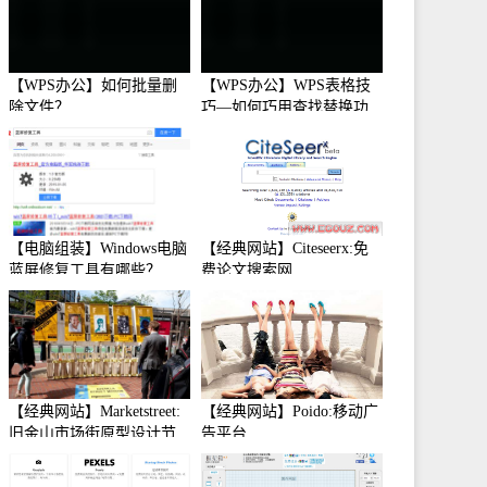
【WPS办公】如何批量删
【WPS办公】WPS表格技
除文件？
巧—如何巧用查找替换功
能
【电脑组装】Windows电脑
【经典网站】Citeseerx:免
蓝屏修复工具有哪些？
费论文搜索网
【经典网站】Marketstreet:
【经典网站】Poido:移动广
旧金山市场街原型设计节
告平台