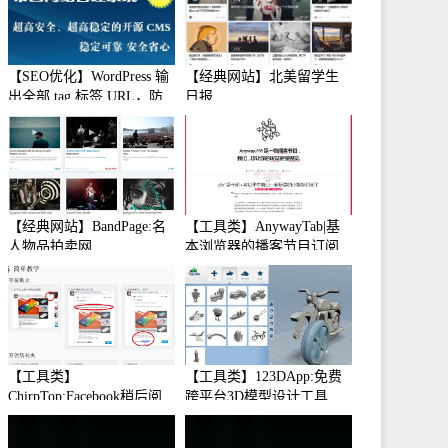
【SEO优化】WordPress 输
【经典网站】北美留学生
出全部 tag 标签 URL，防
日报
止中文转码
【经典网站】BandPage:名
【工具类】AnywayTab|基
人物品拍卖网
本浏览器的播客节目订阅
【工具类】
【工具类】123DApp:免费
ChirpTop:Facebook稍后阅
跨平台3D模型设计工具
读工具