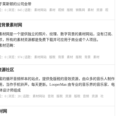
于莱斯顿的公司会带
评论：
0
| 浏览：
845
| 话题：
素材网站
素材
视频
版税
销售网
素材
资源
视
版税背景素材网
版税背景素材网是一个提供独立的照片、纹理、数字背景的素材网站，没有订阅、
节，所有的素材资源都是免费下载并可应用于商业或个人项目。
供的素材范畴：
评论：
0
| 浏览：
974
| 话题：
素材网站
版税
背景
素材
版税
背景
素材
频资源社区
个提供丰富的循环音频样本的站点，提供免版税的音效资源，由众多的音乐人制作
，当作手机铃声，每天更新。LooperMan 由专业的音乐界的音乐家、电
媒体设计师组成
评论：
0
| 浏览：
20
| 话题：
素材网站
音效
版税
资源
版税
音频
资源
社
素材网