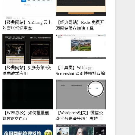
【经典网站】YiZhang|云上
【经典网站】Redis:免费开
的壹张纸记事本
源网站缓存加速工具
【经典网站】贝多芬第9交
【工具类】Webpage
响曲教学应用
Screenshot:网页快照抓取编
辑工具
【WPS办公】如何批量删
【Wordpress相关】微信公
除PDF空白页
众平台安全升级：支持手
机保护