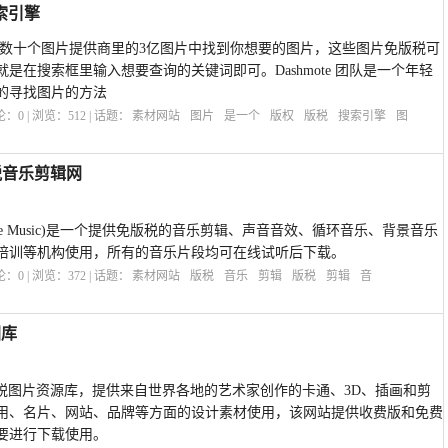
搜索引擎
致力于从数十个图片提供商里的3亿图片中找到你想要的图片，这些图片免版税可
是在搜索框里输入想要查询的关键词即可。Dashmote 团队是一个年轻
的寻找图片的方法
评论：
0
| 浏览：
512
| 话题：
素材网站
图片
是一个
版权
版税
搜索引擎
图
免版税音乐剪辑网
 Free Music)是一个提供免版税的音乐剪辑、声音音效、循环音乐、背景音乐
培训等机构使用，所有的音乐片段均可在线试听后下载。
评论：
0
| 浏览：
372
| 话题：
素材网站
版税
音乐
剪辑
版税
剪辑
音
图库
化的免版税图片资源库，提供来自世界各地的艺术家创作的卡通、3D、插画和剪
用、名片、网站、品牌等方面的设计素材使用，该网站提供收费版和免费
要进行下载使用。