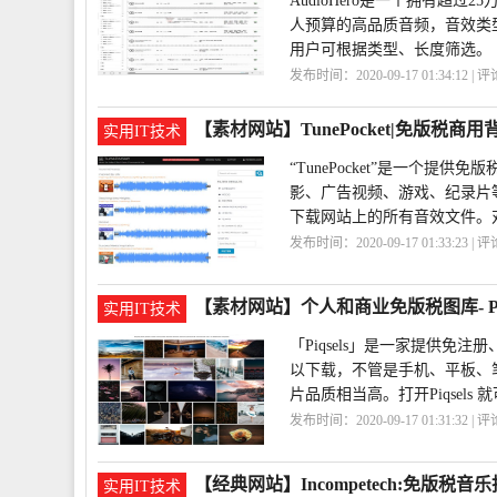
AudioHero是一个拥有
人预算的高品质音频，音效类
用户可根据类型、长度筛选。
发布时间：2020-09-17 01:34:12 | 
网
AudioHero
【素材网站】TunePocket|免版税商
实用IT技术
“TunePocket”是一个
影、广告视频、游戏、纪录片
下载网站上的所有音效文件。
发布时间：2020-09-17 01:33:23 | 
景
TunePocket
【素材网站】个人和商业免版税图库- Piq
实用IT技术
「Piqsels」是一家提供
以下载，不管是手机、平板、
片品质相当高。打开Piqsels
发布时间：2020-09-17 01:31:32 | 
业
Piqsels
【经典网站】Incompetech:免版税音
实用IT技术