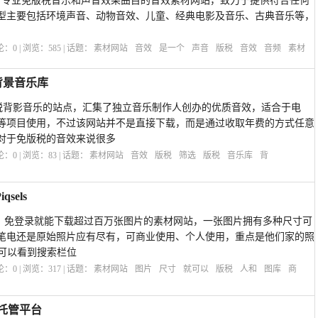
超过25万专业免版税音乐和声音效果曲目的音效素材网站，致力于提供符合任何
型主要包括环境声音、动物音效、儿童、经典电影及音乐、古典音乐等，
评论：
0
| 浏览：
585
| 话题：
素材网站
音效
是一个
声音
版税
音效
音频
素材
用背景音乐库
提供免版税背影音乐的站点，汇集了独立音乐制作人创办的优质音效，适合于电
等项目使用，不过该网站并不是直接下载，而是通过收取年费的方式任意
对于免版税的音效来说很多
评论：
0
| 浏览：
83
| 话题：
素材网站
音效
版税
筛选
版税
音乐库
背
sels
免注册、免登录就能下载超过百万张图片的素材网站，一张图片拥有多种尺寸可
笔电还是原始照片应有尽有，可商业使用、个人使用，重点是他们家的照
 就可以看到搜索栏位
评论：
0
| 浏览：
317
| 话题：
素材网站
图片
尺寸
就可以
版税
人和
图库
商
乐托管平台