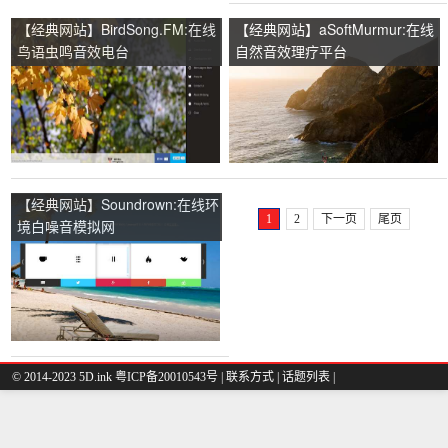
【经典网站】BirdSong.FM:在线
【经典网站】aSoftMurmur:在线
鸟语虫鸣音效电台
自然音效理疗平台
【经典网站】Soundrown:在线环
1
2
下一页
尾页
境白噪音模拟网
© 2014-2023 5D.ink
粤ICP备20010543号
|
联系方式
|
话题列表
|