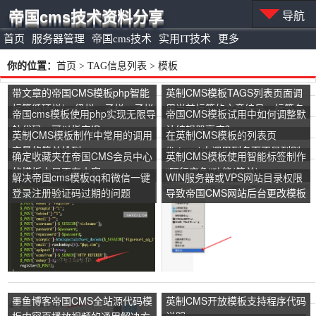
帝国cms技术资料分享
导航
首页
服务器管理
帝国cms技术
实用IT技术
更多
你的位置：
首页
> TAG信息列表 > 模板
带文章的帝国CMS模板php智能
英制CMS模板TAGS列表页面调
标签循环栏(一级栏，子栏，子栏
用当前标签的文章编号、标签名
帝国cms模板使用php实现无限导
帝国CMS模板试用中如何调整默
下的文章)
称和TAGID
航代码，可以指定ID
认编辑器高度？
英制CMS模板制作中常用的调用
在英制CMS模板的列表页
变量的简单排列
(list.var)中调用列名而不是列别
确定收藏夹在帝国CMS会员中心
英制CMS模板使用智能标签制作
名的方法
的模板中是否有内容
“隔行变色”功能(简单)
解决帝国cms模板qq和微信一键
WIN服务器或VPS网站目录权限
登录注册验证码过期的问题
导致帝国CMS网站后台更改模板
无效。解决方案！
墨鱼博客帝国CMS全站源代码模
英制CMS开放模板支持程序代码