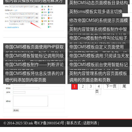
板内容页播放视频的通用解决方
说明
英制CMS动态页面模板目录结构
案！
英制cms模板实现多语言切换
修改帝国CMS的系统提示页面模
板
英制内容管理系统模板制作中智
能标记调用自定义页面的方法及
帝国Cms模板制作呼叫论坛帖子
实例
教程(包括DISCUZ和PHPWIND
帝国CMS模板页面使用PHP获取
帝国CMS模板自定义页面使用
实例)
任意级别列的ID，包括上级和上
PHP获取页面ID、页面名称、标
帝国CMS模板智能标记调用同级
帝国CMS模板调用:只阅读当天发
级
题、关键字、描述、内容等变量
别列的导航，用当前列的高亮判
布的信息
帝国CMS模板制作——判断评论
帝国CMS模板前台使用智能标记
断
验证码是否开启
调用管理信息反馈中的内容
帝国CMS模板将信息反馈表的详
英制内容管理系统内容页面模板
细代码添加到内容页面
调用的页面总数和页数
1
2
3
4
下一页
尾
页
© 2014-2023 5D.ink
粤ICP备20010543号
|
联系方式
|
话题列表
|