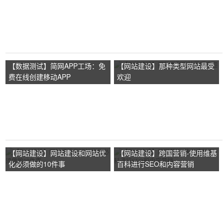
BaiduXZH Submit
站"在线建站工具
【数据测试】简网APP工场：免
【网站建设】那种类型网站最受
费在线创建移动APP
欢迎
【网站建设】网站建设和网站优
【网站建设】跨国营销-使用维基
化必须做的10件事
百科进行SEO和内容营销