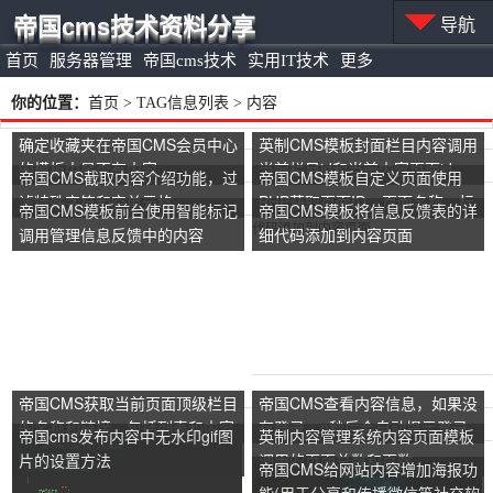
帝国cms技术资料分享
导航
首页
服务器管理
帝国cms技术
实用IT技术
更多
你的位置：
首页
> TAG信息列表 > 内容
确定收藏夹在帝国CMS会员中心
英制CMS模板封面栏目内容调用
的模板中是否有内容
当前栏目id和当前内容页面id
帝国CMS截取内容介绍功能，过
帝国CMS模板自定义页面使用
滤特殊字符和空单元格
PHP获取页面ID、页面名称、标
帝国CMS模板前台使用智能标记
帝国CMS模板将信息反馈表的详
题、关键字、描述、内容等变量
调用管理信息反馈中的内容
细代码添加到内容页面
帝国CMS获取当前页面顶级栏目
帝国CMS查看内容信息，如果没
的名称和链接，包括列表和内容
有登录，n秒后会自动提示登录
帝国cms发布内容中无水印gif图
英制内容管理系统内容页面模板
页面
片的设置方法
调用的页面总数和页数
帝国CMS给网站内容增加海报功