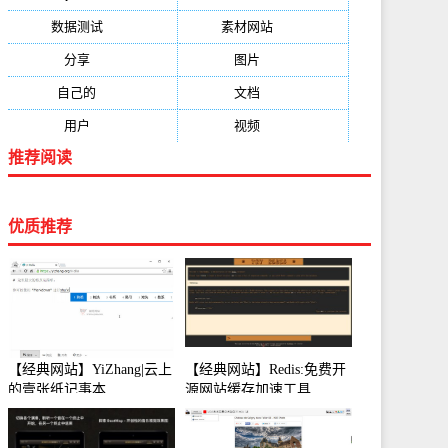
数据测试
(788)
素材网站
(734)
分享
(676)
图片
(584)
自己的
(550)
文档
(503)
用户
(494)
视频
(474)
推荐阅读
优质推荐
【经典网站】YiZhang|云上
【经典网站】Redis:免费开
的壹张纸记事本
源网站缓存加速工具