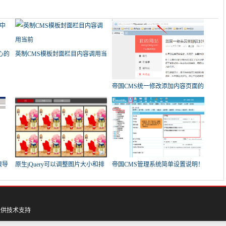
心的
英制CMS模板封面栏目内容调用当
前
帝国CMS统一修改添加内容页面的
存
限导
原生jQuery可以调整图片大小和排
帝国CMS管理系统简单设置说明！
列
提供技术支持