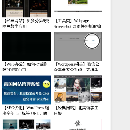
【经典网站】贝多芬第9交
【工具类】Webpage
响曲教学应用
Screenshot:网页快照抓取编
辑工具
【WPS办公】如何批量删
【Wordpress相关】微信公
除PDF空白页
众平台安全升级：支持手
机保护
【SEO优化】WordPress 输
【经典网站】北美留学生
出全部 tag 标签 URL，防
日报
止中文转码