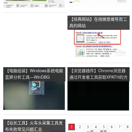
【经典网站】在线做思维导图工
具的网站
【电脑组装】Windows系统电脑
【浏览器插件】Chrome浏览器
蓝屏分析工具—WinDBG
通过开发者工具获取XPATH的方
法
【站长工具】火车头采集工具发
1
2
3
4
5
6
7
8
布失败常见问题汇总