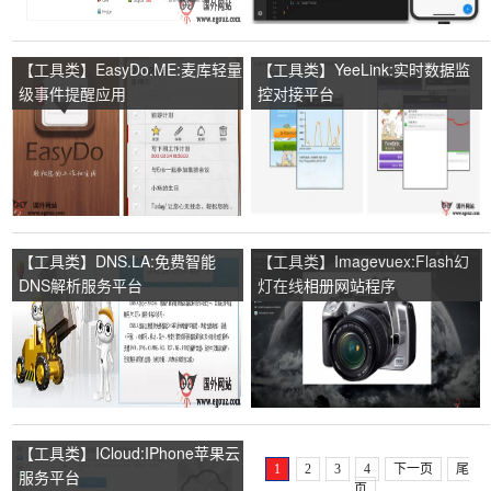
【工具类】EasyDo.ME:麦库轻量
【工具类】YeeLink:实时数据监
级事件提醒应用
控对接平台
【工具类】DNS.LA:免费智能
【工具类】Imagevuex:Flash幻
DNS解析服务平台
灯在线相册网站程序
【工具类】ICloud:IPhone苹果云
1
2
3
4
下一页
尾
服务平台
页