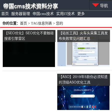
帝国cms技术资料分享
导航
首页
服务器管理
帝国cms技术
实用IT技术
更多
你的位置：
首页
> TAG信息列表 > 您的
【SEO优化】SEO优化不要触碰
【站长工具】火车头采集工具发
搜索引擎雷区
布失败常见问题汇总
【ASO】2019年5款你必须知道
的顶级ASO优化工具