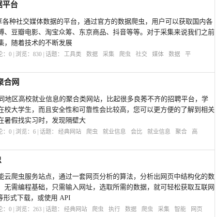
据平台
致力于分享各种社交媒体数据的平台，通过官方的数据爬虫，用户可以获取国内各
博、豆瓣电影、淘宝众筹、东京商品、抖音等等。对于采集来说我们之前
集，随着技术的不断发展
评论：
0
| 浏览：
830
| 话题：
工具类
数据
采集
爬虫
社交
媒体
数据
平
聚合网
取全国不同地区高校就业信息的聚合类网站，比起很多良莠不齐的招聘平台，学
在校大学生，而且安全性和可靠性会比较高，您可以更方便的了解到相关
在暑假找实习时，发现隔壁大
评论：
0
| 浏览：
6
| 话题：
经典网站
爬虫
就业信息
会比
就业信息
聚合
高
虫
能云爬虫服务站点，通过一套网页分析的算法，分析出网页中结构化的数
，无需编程基础，只需输入网址，选取所需的数据，就可轻松获取互联网
格等形式下载，或使用 API
评论：
0
| 浏览：
263
| 话题：
经典网站
爬虫
执行
数据
爬虫
采集
智能
网页