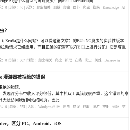
owledge AI是什么新型的蜘蛛爬虫？据webmasterworld国
评论：
0
| 浏览：
46
| 话题：
爬虫相关
蜘蛛
爬虫
国外
爬虫
蜘蛛
Knowledge
AI
爬虫？
r是eXenSa（eXenSa是什么网站？可以看这篇文章）的BUbiNG爬虫的实验性版本
们的拉动请求已经应用，而且正确的配置可以在EC2上进行分配）它是尊重
评论：
0
| 浏览：
607
| 话题：
爬虫相关
爬虫
抓取
在线
爬虫
蜘蛛
Barkrowler
sense 漫游器被拒绝的错误
器被拒绝的错误,
nse 后台，发现评分卡中收入评分很低，其中抓取工具错误很严重，这个错误的意
 的抓取工具无法访问我们网站的网页，因此
评论：
0
| 浏览：
575
| 话题：
Wordpress相关
爬虫
错误
抓取
漫游
被拒
修复
错
er，区分 PC、Android、iOS