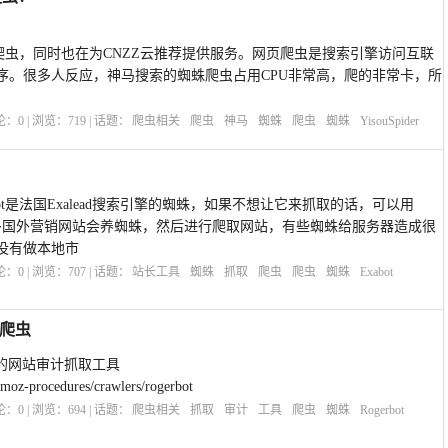
索的网页爬虫，同时也在为CNZZ云推荐提供服务。网页爬虫是搜索引擎访问互联
序。很多人反应，神马搜索的蜘蛛爬虫占用CPU非常高，爬的非常卡，所
评论：
0
| 浏览：
719
| 话题：
爬虫相关
爬虫
神马
蜘蛛
爬虫
蜘蛛
YisouSpider
abot是法国Exalead搜索引擎的蜘蛛，如果不想让它来抓取的话，可以用
般很多国外营销网站会养蜘蛛，然后进行爬取网站，有些蜘蛛给服务器造成很
没有做本地市
评论：
0
| 浏览：
707
| 话题：
站长工具
蜘蛛
抓取
爬虫
爬虫
蜘蛛
Exabot
蛛爬虫
aigns的网站审计抓取工具
z-procedures/crawlers/rogerbot
评论：
0
| 浏览：
694
| 话题：
爬虫相关
抓取
审计
工具
爬虫
蜘蛛
Rogerbot