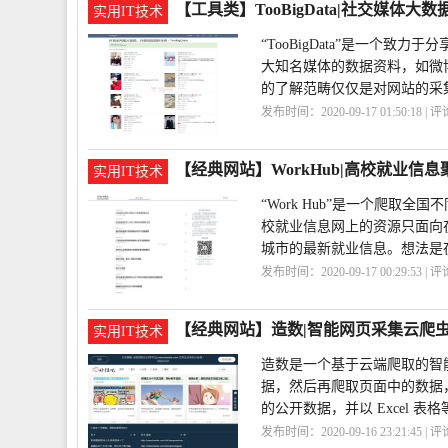
【工具类】TooBigData|社交媒体大数
实用IT技术
“TooBigData”是一个
大知名媒体的数据资料，如微
的了解范畴仅仅是对网站的采
发布时间：2020-09-17 01:50:18 | 
台
TooBigData
【经典网站】WorkHub|高校就业信息
实用IT技术
“Work Hub”是一个爬
校就业信息网上的资源只面向
城市的最新就业信息。想法是
发布时间：2020-09-17 00:29:53 | 
校
WorkHub
【经典网站】造数|智能网页采集云爬
实用IT技术
造数是一个基于云端爬取的智
据，然后再爬取页面中的数据
的公开数据，并以 Excel 表
发布时间：2020-09-16 23:21:45 | 