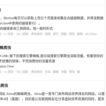
虫
蜘蛛爬虫，Blexbot每天可以抓取上百亿个页面来收集反向链接数据，并将该数据
yGlass中使用的链接索引）。
链反向链接查询工具网站，他一般的形式
评论：
0
| 浏览：
543
| 话题：
爬虫相关
链接
索引
数据
爬虫
蜘蛛
BLEXBot
蜘蛛爬虫
NTT DoCoMo 旗下的搜索引擎蜘蛛,是垃圾搜索引擎爬虫消耗流量，有看到你的
不犹豫的禁掉，不然浪费你的流量资源
ion Over
评论：
0
| 浏览：
796
| 话题：
爬虫相关
日本
蜘蛛
流量
爬虫
蜘
蛛爬虫
知名排名网站 Alexa的蜘蛛爬虫，Alexa是一家专门发布网站世界排名的网站。以搜
1996年4月（美国），目的是让互联网网友在分享虚拟世界资源的同时，更多