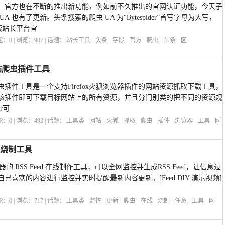
，官方也在不断的推出新功能，例如前不久推出的官网认证功能，今天子
 也有了更新。头条搜索的爬虫 UA 为“Bytespider”首写字母为大写，
索站长平台官
评论：
0
| 浏览：
907
| 话题：
站长工具
头条
字段
官方
爬虫
头条
区
网站爬虫插件工具
网站爬虫插件工具是一个支持Firefox火狐浏览器插件的网站资源抓取下载工具，
该插件即可下载目标网站上的所有资源，并且分门别类的把不同的资源规
r可
评论：
0
| 浏览：
493
| 话题：
工具类
网站
火狐
抓取
爬虫
插件
浏览器
工具
网
S烧制工具
集器的 RSS Feed 在线制作工具，可以全网监控并生成RSS Feed，让信息过
喜欢的内容进行监控并实时提醒最新内容更新。[Feed DIY 演示视频]
评论：
0
| 浏览：
717
| 话题：
工具类
监控
更新
爬虫
在线
烧制
任意
工具
网