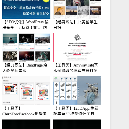
【SEO优化】WordPress 输
【经典网站】北美留学生
出全部 tag 标签 URL，防
日报
止中文转码
【经典网站】BandPage:名
【工具类】AnywayTab|基
人物品拍卖网
本浏览器的播客节目订阅
【工具类】
【工具类】123DApp:免费
ChirpTop:Facebook稍后阅
跨平台3D模型设计工具
读工具