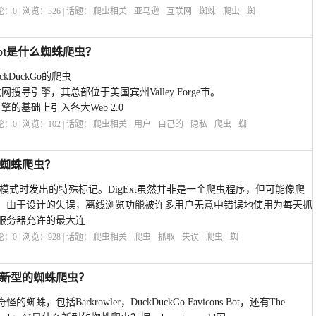
评论：
0
| 浏览：
326
| 话题：
爬虫相关
亚马逊
互联网
蜘蛛
爬虫
蜘
s Bot是什么蜘蛛爬虫？
DuckDuckGo的爬虫
联网搜寻引擎，其总部位于美国宾州Valley Forge市。
引擎的基础上引入各大Web 2.0
评论：
0
| 浏览：
102
| 话题：
爬虫相关
用户
自己的
隐私
爬虫
蜘
什么蜘蛛爬虫？
机阅读”模式时发出的特殊标记。DigExt虽然并非是一个爬虫程序，但可能像爬
。由于设计的失误，离线浏览功能被许多用户无意中错误地使用为每天抓
服务器允许的最大连
评论：
0
| 浏览：
928
| 话题：
爬虫相关
爬虫
抓取
失误
爬虫
蜘
是什么新型的蜘蛛爬虫？
包括Barkrowler，DuckDuckGo Favicons Bot，还有The