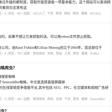
，做过外链的都知道，获取外链资源是一项基本能力，这个网站可以查询网
司看到日志里有这
评论：
0
| 浏览：
467
| 话题：
SEO入门
干货
爬虫
网站
爬虫
蜘蛛
MJ12bot
虫抓取的，如果不想让它来抓取的话，可以用robots文件禁止抓取。
Rand Fishkin和Gillian Muessig创立于2004年，现总部位于
评论：
0
| 浏览：
709
| 话题：
爬虫相关
抓取
网站
工具
爬虫
蜘蛛
DotBot
索蜘蛛爬虫？
服务器搜索蜘蛛
emrushBot蜘蛛，中文是选择直接屏蔽掉
全面的在线营销竞争情报平台,其中包括 SEO、PPC、社交媒体和视频广告研
评论：
0
| 浏览：
469
| 话题：
爬虫相关
网站
在线
干货
爬虫
蜘蛛
SemrushBot
爬虫？