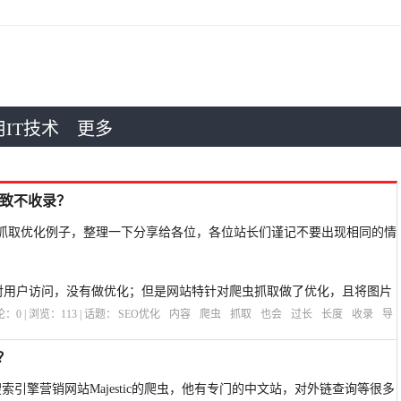
IT技术
更多
导致不收录？
抓取优化例子，整理一下分享给各位，各位站长们谨记不要出现相同的情
针对用户访问，没有做优化；但是网站特针对爬虫抓取做了优化，且将图片
而优化后发
评论：
0
| 浏览：
113
| 话题：
SEO优化
内容
爬虫
抓取
也会
过长
长度
收录
导
？
的搜索引擎营销网站Majestic的爬虫，他有专门的中文站，对外链查询等很多