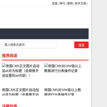
百度
|
神马
|
搜狗
|
技术文档
|
推荐阅读
帝国CMS正文图片自动加
帝国CMS对10W级以上数
alt并为标题（会替换手动
据进行分表操作记录
设置的alt内容）！
话题列表