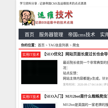
学习资料分享
- 记录帝国CMS及运维技术的点点滴滴
首页
服务器管理
帝国cms技术
实用
你的位置：
首页
> TAG信息列表 > 爬虫
【SEO优化】网站页面长度过长也会
实用IT技术
最近院长收到一个非常典型的
况：
站点反馈：
网站主体内容都是js生成，
也直接做了base64转化；然
发布时间：2020-09-17 04:14:06 | 
致
【SEO入门】MJ12bot是什么蜘蛛爬虫
实用IT技术
MJ12bot是英国的一家老牌