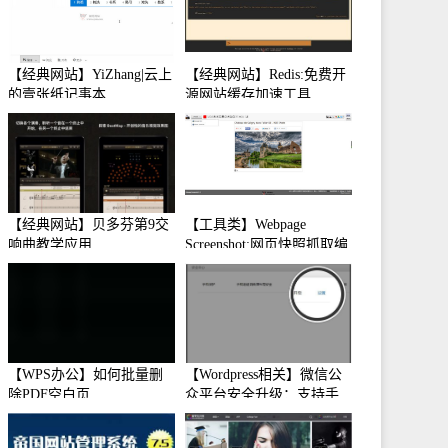
【经典网站】YiZhang|云上
【经典网站】Redis:免费开
的壹张纸记事本
源网站缓存加速工具
【经典网站】贝多芬第9交
【工具类】Webpage
响曲教学应用
Screenshot:网页快照抓取编
辑工具
【WPS办公】如何批量删
【Wordpress相关】微信公
除PDF空白页
众平台安全升级：支持手
机保护