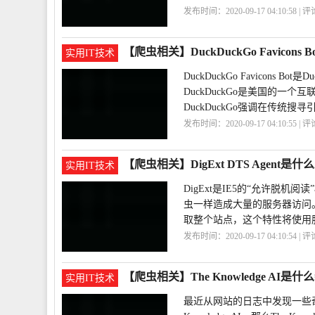
发布时间：2020-09-17 04:10:58 | 
蛛
Alexa
crawler
【爬虫相关】DuckDuckGo Favicon
实用IT技术
DuckDuckGo Favicons Bot是
DuckDuckGo是美国的一个互
DuckDuckGo强调在传统搜寻
发布时间：2020-09-17 04:10:55 | 
蛛
DuckDuckGo
Favicons
Bot
【爬虫相关】DigExt DTS Agent是
实用IT技术
DigExt是IE5的“允许脱
虫一样造成大量的服务器访问
取整个站点，这个特性将使用
发布时间：2020-09-17 04:10:54 | 
蛛
DigExt
DTS
Agent
【爬虫相关】The Knowledge AI
实用IT技术
最近从网站的日志中发现一些奇怪的蜘蛛，