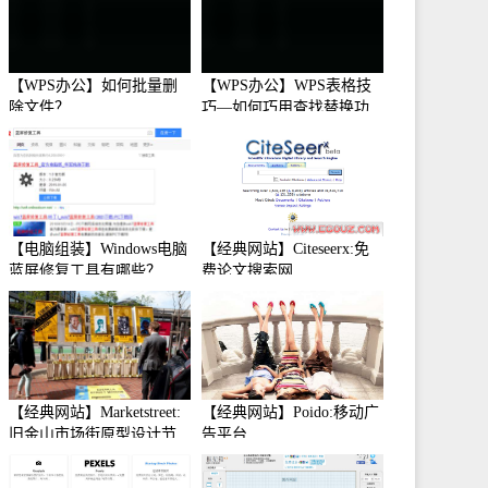
【WPS办公】如何批量删
【WPS办公】WPS表格技
除文件？
巧—如何巧用查找替换功
能
【电脑组装】Windows电脑
【经典网站】Citeseerx:免
蓝屏修复工具有哪些？
费论文搜索网
【经典网站】Marketstreet:
【经典网站】Poido:移动广
旧金山市场街原型设计节
告平台