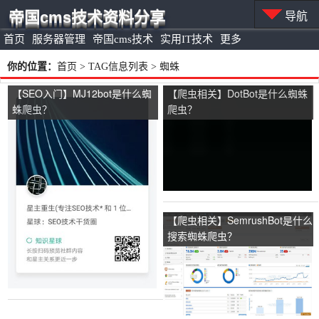
帝国cms技术资料分享
导航
首页
服务器管理
帝国cms技术
实用IT技术
更多
你的位置：
首页
> TAG信息列表 > 蜘蛛
【SEO入门】MJ12bot是什么蜘
【爬虫相关】DotBot是什么蜘蛛
蛛爬虫？
爬虫？
【爬虫相关】SemrushBot是什么
搜索蜘蛛爬虫？