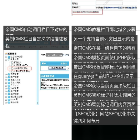
帝国CMS自动调用栏目下对应的
帝国CMS教程栏目绑定域名步骤
题目
英制CMS栏目自定义字段描述教
另一个支持当前列突出显示的帝
程
国CMS自定义导航列教程
帝国CMS在某一级栏目下的所有
二级(子)栏目下调用三个信息示
帝国CMS模板页面使用PHP获取
例
任意级别列的ID，包括上级和上
帝国CMS模板智能标记调用同级
级
别列的导航，用当前列的高亮判
在jquery/js当前URL中突出显示
断
当前列的两种方案
帝国CMS获取当前页面顶级栏目
的名称和链接，包括列表和内容
英制CMS智能标记排除未调用的
页面
列，并使用sql条件参数
英制CMS智能标记调用内容页面
上当前列中的多篇文章，并排除
【SEO优化】网站SEO优化中关
当前文章
键词如何布局