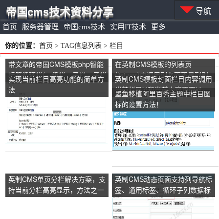
帝国cms技术资料分享
导航
首页
服务器管理
帝国cms技术
实用IT技术
更多
你的位置：
首页
> TAG信息列表 > 栏目
带文章的帝国CMS模板php智能
在英制CMS模板的列表页
标签循环栏(一级栏，子栏，子栏
(list.var)中调用列名而不是列别
实现当前栏目高亮功能的简单方
英制CMS模板封面栏目内容调用
下的文章)
名的方法
法
当前栏目id和当前内容页面id
墨鱼移植阿里百秀主题中栏目图
标的设置方法！
英制CMS单页分栏解决方案，支
英制CMS动态页面支持列导航标
持当前分栏高亮显示，方法之一
签、通用标签、循环子列数据标
签的方式