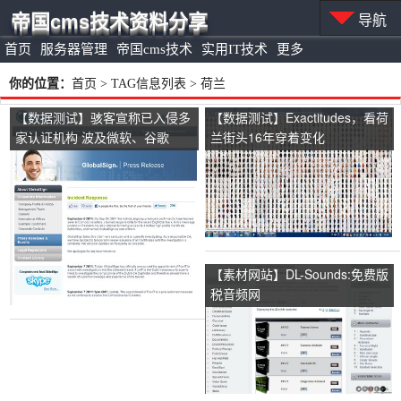
帝国cms技术资料分享
导航
首页
服务器管理
帝国cms技术
实用IT技术
更多
你的位置：
首页
> TAG信息列表 > 荷兰
【数据测试】骇客宣称已入侵多
【数据测试】Exactitudes，看荷
家认证机构 波及微软、谷歌
兰街头16年穿着变化
【素材网站】DL-Sounds:免费版
税音频网