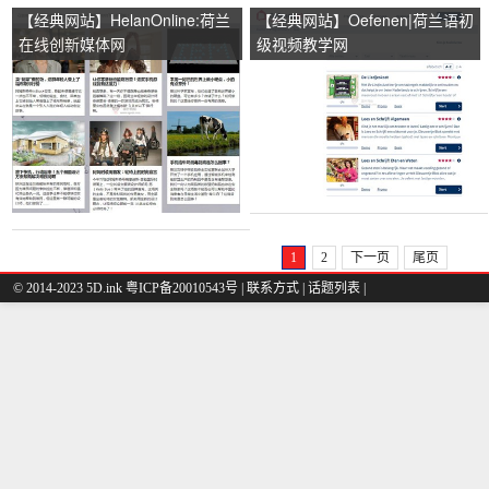
【经典网站】HelanOnline:荷兰
【经典网站】Oefenen|荷兰语初
在线创新媒体网
级视频教学网
1
2
下一页
尾页
© 2014-2023 5D.ink
粤ICP备20010543号
|
联系方式
|
话题列表
|