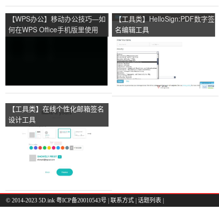
【WPS办公】移动办公技巧—如
【工具类】HelloSign:PDF数字签
何在WPS Office手机版里使用
名编辑工具
PDF签名功能
【工具类】在线个性化邮箱签名
设计工具
© 2014-2023 5D.ink
粤ICP备20010543号
|
联系方式
|
话题列表
|