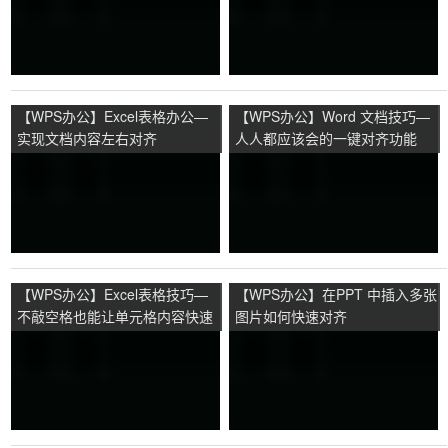
【WPS办公】Excel表格办公—
【WPS办公】Word 文档技巧—
实现文档内容左右对齐
人人都应该会的一键对齐功能
【WPS办公】Excel表格技巧—
【WPS办公】在PPT 中插入多张
不敲空格也能让单元格内容快速
图片如何快速对齐
对齐的方法