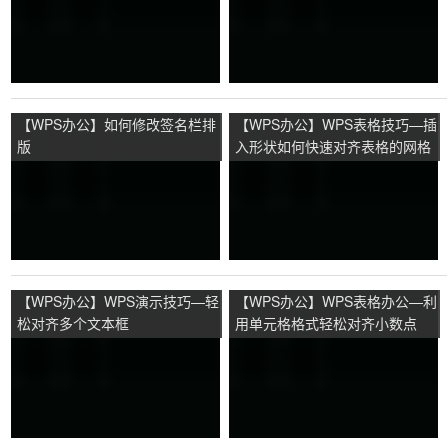
【WPS办公】如何修改签名栏排
【WPS办公】WPS表格技巧—插
版
入形状如何快速对齐表格的网格
【WPS办公】WPS演示技巧—轻
【WPS办公】WPS表格办公—利
松对齐多个文本框
用单元格格式轻松对齐小数点