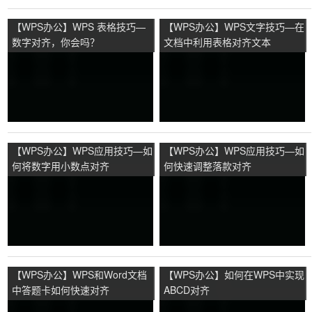
【WPS办公】WPS 表格技巧—
【WPS办公】WPS文字技巧—在
数字对齐，你会吗？
文档中利用表格对齐文本
【WPS办公】WPS应用技巧—如
【WPS办公】WPS应用技巧—如
何将数字用小数点对齐
何快速调整落款对齐
【WPS办公】WPS和Word文档
【WPS办公】如何在WPS中实现
中答题卡如何快速对齐
ABCD对齐