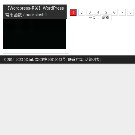
【Wordpress相关】WordPress
1
2
3
4
5
6
7
8
常用函数 / backslashit
一页
尾页
© 2014-2023 5D.ink
粤ICP备20010543号
|
联系方式
|
话题列表
|