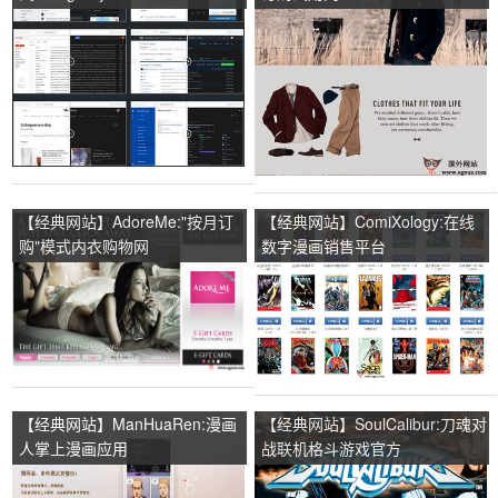
【经典网站】AdoreMe:"按月订
【经典网站】ComiXology:在线
购"模式内衣购物网
数字漫画销售平台
【经典网站】ManHuaRen:漫画
【经典网站】SoulCalibur:刀魂对
人掌上漫画应用
战联机格斗游戏官方