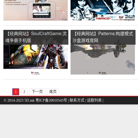
【经典网站】SoulCraftGame:灵
【经典网站】Patterns:构建模式
魂争霸手机版
沙盒游戏官网
1
2
下一页
尾页
© 2014-2023 5D.ink
粤ICP备20010543号
|
联系方式
|
话题列表
|