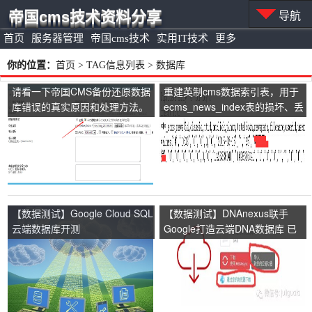
帝国cms技术资料分享
导航
首页
服务器管理
帝国cms技术
实用IT技术
更多
你的位置：
首页
> TAG信息列表 > 数据库
请看一下帝国CMS备份还原数据
重建英制cms数据索引表，用于
库错误的真实原因和处理方法。
ecms_news_index表的损坏、丢
失或错误
【数据测试】Google Cloud SQL
【数据测试】DNAnexus联手
云端数据库开测
Google打造云端DNA数据库 已
获1500万美元投资