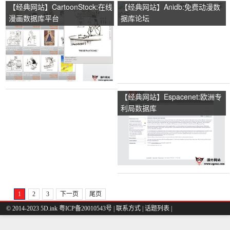
【经典网站】CartoonStock:在线
【经典网站】Anidb:免费动漫数
漫画数据库平台
据库论坛
【经典网站】Espacenet:欧洲专
利局数据库
1
2
3
下一页
尾页
© 2014-2023 5D.ink
粤ICP备20010543号
|
联系方式
|
话题列表
|