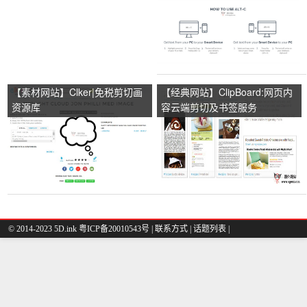
【素材网站】Clker|免税剪切画
【经典网站】ClipBoard:网页内
资源库
容云端剪切及书签服务
© 2014-2023 5D.ink
粤ICP备20010543号
|
联系方式
|
话题列表
|