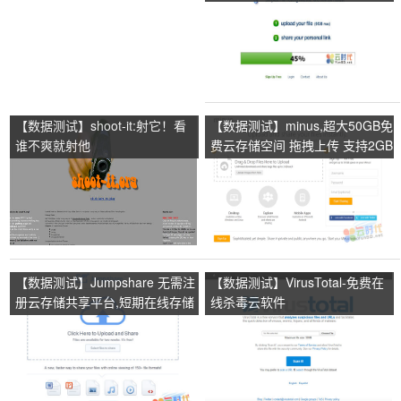
传
【数据测试】shoot-it:射它！看
【数据测试】minus,超大50GB免
谁不爽就射他
费云存储空间 拖拽上传 支持2GB
文件上传！
【数据测试】Jumpshare 无需注
【数据测试】VirusTotal-免费在
册云存储共享平台,短期在线存储
线杀毒云软件
和分享服务