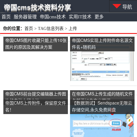
帝国cms技术资料分享
导航
首页
服务器管理
帝国cms技术
实用IT技术
更多
你的位置：
首页
> TAG信息列表 > 上传
帝国CMS图片收藏只能上传10张
帝国CMS实现上传附件命名源文
图片的原因及其解决方案
件名+随机码
_max_file_uploads
帝国CMS前台提交编辑器上传图
在帝国CMS上传生成的随机文件
片的自动水印方法
名前添加自定义前缀
帝国CMS上传附件，保留原文件
【数据测试】Sendspace无限云
名！
存储空间,永久免费网盘