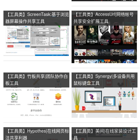
【工具类】ScreenTask:基于浏览
【工具类】AccessUrl|网络帐号
器屏幕操作共享工具
共享安全扩展工具
【工具类】竹板共享|团队协作白
【工具类】Synergy|多设备共用
板工具
鼠标键盘工具
【工具类】Hypothes|在线网页标
【工具类】美间|在线家装设计工
注共享利器
具