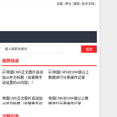
百度
|
神马
|
搜狗
|
技术文档
|
推荐阅读
帝国CMS正文图片自动加
帝国CMS对10W级以上数
alt并为标题（会替换手动
据进行分表操作记录
设置的alt内容）！
话题列表