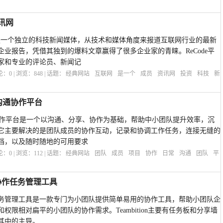
讯网
讯网是一个独立的科技新闻媒体，从技术和媒体角度来报道互联网行业的最新
业报告，凭借其独到的爆料文章赢得了很多企业家的青睐。ReCode平
家和专业的评论员、新闻记
评论：
0
| 浏览：
848
| 话题：
经典网站
互联网
是一个
成员
资讯网
投资
科技
新
常沟通协作平台
常沟通协作平台是一个以沟通、分享、协作为基础，帮助中小团队提升效率，沉
它主要解决的是团队成员的协作互动，记录和协调工作任务，连接无缝的
档，以及随时随地的可用要求
评论：
0
| 浏览：
112
| 话题：
经典网站
团队
成员
项目
协作
日常
沟通
团队
平
队协作任务管理工具
队协作任务管理工具是一款专门为小团队提供简单易用的协作工具，帮助小团队企
权限相对扁平的小团队的协作需求。Teambition主要有任务板和分享墙
其中的主导。