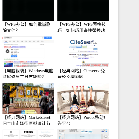
【WPS办公】如何批量删
【WPS办公】WPS表格技
除文件？
巧—如何巧用查找替换功
能
【电脑组装】Windows电脑
【经典网站】Citeseerx:免
蓝屏修复工具有哪些？
费论文搜索网
【经典网站】Marketstreet:
【经典网站】Poido:移动广
旧金山市场街原型设计节
告平台