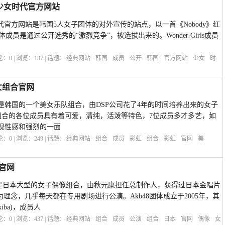
:韩国少女时代官方网站
韩国少女时代官方网站是韩国5人女子团体的对外宣传的站点，以一首《Nobody》红
的全体成员是通过公开选秀的“激烈竞争”，被选拔出来的。Wonder Girls成员
评论：
0
| 浏览：
137
| 话题：
经典网站
韩国
成员
公开
韩国
官方网站
少女
时
女组合官网
组合是韩国的一个美女乐队组合，由DSP公司花了4年的时间培养出来的女子
ow组合的各位成员具有着可爱，清纯，活泼等特色，7位成员多才多艺，如
现性感和强烈的一面
评论：
0
| 浏览：
249
| 话题：
经典网站
组合
成员
彩虹
组合
彩虹
官网
美
合官网
网是日本大型的女子偶像组合，由秋元康担任总制作人，获得过日本金唱片
为理念，几乎每天都在专用剧场进行公演。Akb48团体成立于2005年，其
ba)，成员人
评论：
0
| 浏览：
437
| 话题：
经典网站
组合
成员
公演
组合
日本
官网
偶像
女