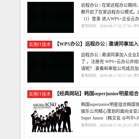
远程办公 | 在家远程办公期
都开启了在家远程办公模式。远
（1）登录 进入WPS+企业云
发布时间：2020-09-17 02:37:56 | 
享
【WPS办公】远程办公 | 邀请同事
实用IT技术
远程办公 | 邀请同事加入企
了 。注册完 WPS+云办公
请呢？,查看和审批公司成员加
发布时间：2020-09-17 02:37:50 | 
看
【经典网站】韩国superjunior明星组合
实用IT技术
韩国superjunior明星
娱乐公司精心策划的面向全亚
Super Junior（韩文名:슈퍼
发布时间：2020-09-17 01:23:15 | 
星
superjunior