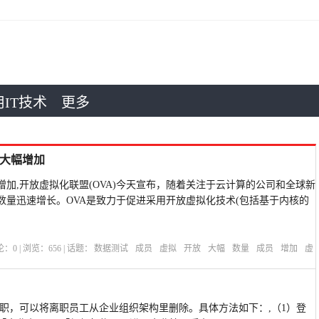
IT技术
更多
大幅增加
加,开放虚拟化联盟(OVA)今天宣布，随着关注于云计算的公司和全球新
数量迅速增长。OVA是致力于促进采用开放虚拟化技术(包括基于内核的
评论：
0
| 浏览：
656
| 话题：
数据测试
成员
虚拟
开放
大幅
数量
成员
增加
虚
离职，可以将离职员工从企业组织架构里删除。具体方法如下：,（1）登