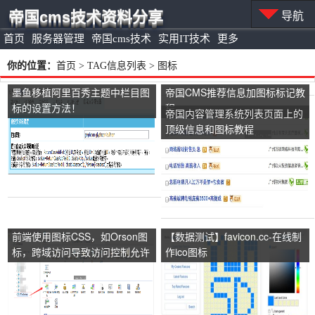
帝国cms技术资料分享
导航
首页
服务器管理
帝国cms技术
实用IT技术
更多
你的位置：
首页
> TAG信息列表 > 图标
墨鱼移植阿里百秀主题中栏目图
帝国CMS推荐信息加图标标记教
标的设置方法！
程
帝国内容管理系统列表页面上的
顶级信息和图标教程
前端使用图标CSS，如Orson图
【数据测试】favicon.cc-在线制
标，跨域访问导致访问控制允许
作ico图标
起源的解决方案