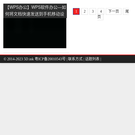
【WPS办公】WPS软件办公—如
1
2
3
4
下一页
尾
何将文档快速发送到手机移动设
页
备
© 2014-2023 5D.ink
粤ICP备20010543号
|
联系方式
|
话题列表
|