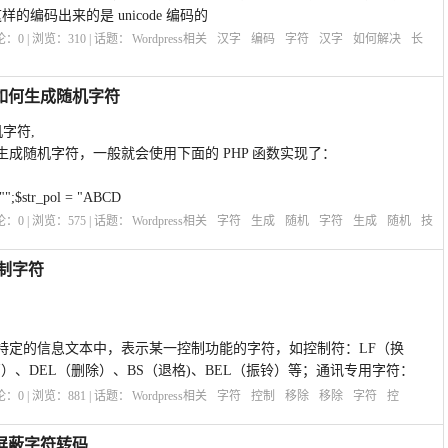
，这样的编码出来的是 unicode 编码的
评论：
0
| 浏览：
310
| 话题：
Wordpress相关
汉字
编码
字符
汉字
如何解决
长
技巧：如何生成随机字符
机字符,
成随机字符，一般就会使用下面的 PHP 函数实现了：
 "";$str_pol = "ABCD
评论：
0
| 浏览：
575
| 话题：
Wordpress相关
字符
生成
随机
字符
生成
随机
技
控制字符
特定的信息文本中，表示某一控制功能的字符，如控制符：LF（换
页）、DEL（删除）、BS（退格)、BEL（振铃）等；通讯专用字符：
评论：
0
| 浏览：
881
| 话题：
Wordpress相关
字符
控制
移除
移除
字符
控
巧：屏蔽字符转码