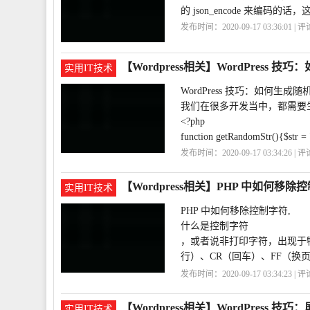
的 json_encode 来编码的话
发布时间：2020-09-17 03:36:01 | 
度
编码
json_encode
【Wordpress相关】WordPress 
实用IT技术
WordPress 技巧：如何生成随
我们在很多开发当中，都需要生
<?php
function getRandomStr(){$str =
发布时间：2020-09-17 03:34:26 | 
巧
WordPress
【Wordpress相关】PHP 中如何移除
实用IT技术
PHP 中如何移除控制字符,
什么是控制字符
，或者说非打印字符，出现于
行）、CR（回车）、FF（换
SOH（文头
发布时间：2020-09-17 03:34:23 | 
制
PHP
【Wordpress相关】WordPress 技
实用IT技术