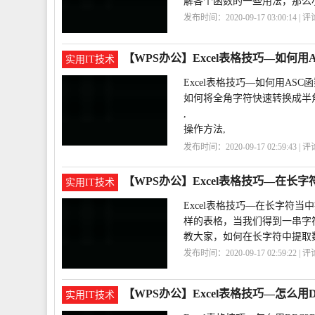
解各个函数的一些用法，那么小
发布时间：2020-09-17 03:00:14 | 
巧
Excel
【WPS办公】Excel表格技巧—如何
实用IT技术
Excel表格技巧—如何用AS
如何将全角字符快速转换成半角字
,
操作方法,
在字符串中选中A2填入，然后
发布时间：2020-09-17 02:59:43 | 
,
成
如何用
这样就能批量将全
【WPS办公】Excel表格技巧—在长
实用IT技术
Excel表格技巧—在长字符当
样的表格，当我们得到一串字
教大家，如何在长字符中提取
发布时间：2020-09-17 02:59:22 | 
据
【WPS办公】Excel表格技巧—怎么用DE
实用IT技术