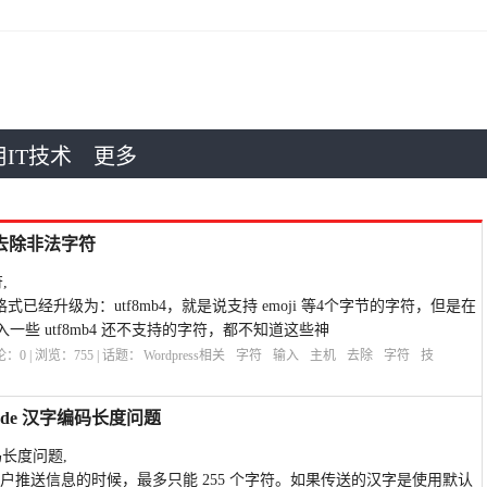
IT技术
更多
巧：去除非法字符
,
字段格式已经升级为：utf8mb4，就是说支持 emoji 等4个字节的字符，但是在
些 utf8mb4 还不支持的字符，都不知道这些神
评论：
0
| 浏览：
755
| 话题：
Wordpress相关
字符
输入
主机
去除
字符
技
ncode 汉字编码长度问题
编码长度问题,
，给用户推送信息的时候，最多只能 255 个字符。如果传送的汉字是使用默认