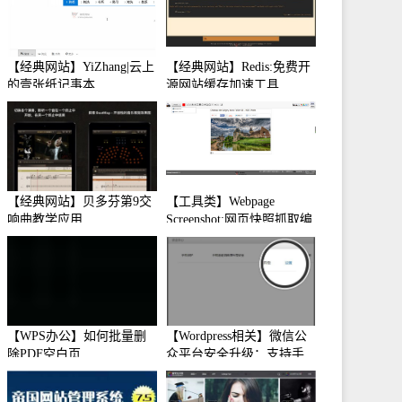
【经典网站】YiZhang|云上
【经典网站】Redis:免费开
的壹张纸记事本
源网站缓存加速工具
【经典网站】贝多芬第9交
【工具类】Webpage
响曲教学应用
Screenshot:网页快照抓取编
辑工具
【WPS办公】如何批量删
【Wordpress相关】微信公
除PDF空白页
众平台安全升级：支持手
机保护