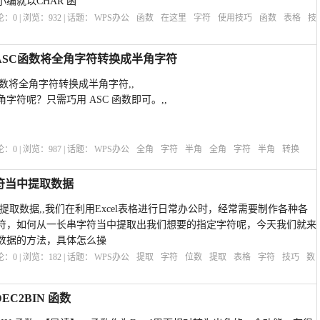
编就以CHAR 函
评论：
0
| 浏览：
932
| 话题：
WPS办公
函数
在这里
字符
使用技巧
函数
表格
技
用ASC函数将全角字符转换成半角字符
C函数将全角字符转换成半角字符,,
符呢？只需巧用 ASC 函数即可。,,
点击确定，就能看到符号转换完成了。,,
评论：
0
| 浏览：
987
| 话题：
WPS办公
全角
字符
半角
全角
字符
半角
转换
字符当中提取数据
中提取数据,,我们在利用Excel表格进行日常办公时，经常需要制作各种各
符，如何从一长串字符当中提取出我们想要的指定字符呢，今天我们就来
数据的方法，具体怎么操
评论：
0
| 浏览：
182
| 话题：
WPS办公
提取
字符
位数
提取
表格
字符
技巧
数
C2BIN 函数