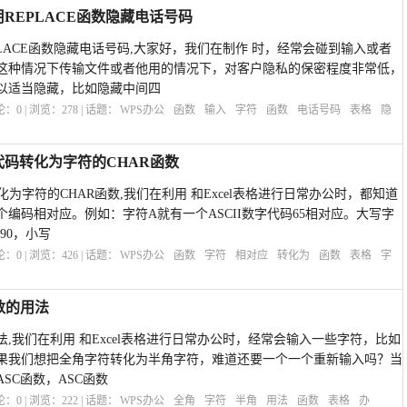
REPLACE函数隐藏电话号码
PLACE函数隐藏电话号码,大家好，我们在制作 时，经常会碰到输入或者
这种情况下传输文件或者他用的情况下，对客户隐私的保密程度非常低，
以适当隐藏，比如隐藏中间四
评论：
0
| 浏览：
278
| 话题：
WPS办公
函数
输入
字符
函数
电话号码
表格
隐
代码转化为字符的CHAR函数
为字符的CHAR函数,我们在利用 和Excel表格进行日常办公时，都知道
编码相对应。例如：字符A就有一个ASCII数字代码65相对应。大写字
90，小写
评论：
0
| 浏览：
426
| 话题：
WPS办公
函数
字符
相对应
转化为
函数
表格
字
数的用法
法,我们在利用 和Excel表格进行日常办公时，经常会输入一些字符，比如
果我们想把全角字符转化为半角字符，难道还要一个一个重新输入吗？当
SC函数，ASC函数
评论：
0
| 浏览：
222
| 话题：
WPS办公
全角
字符
半角
用法
函数
表格
办