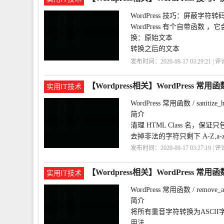
WordPress 技巧：屏蔽字符转码
WordPress 有个自带函
换：原始文本
转换之后的文本
符号名称
发布时间：2020-09-17 03:29:21 | 
—
巧
WordPress
em-dash | 破折号
【Wordpress相关】WordPress 常用函数 / s
实用IT技术
—
WordPress 常用函数 / sanitize_ht
em-das
简介
清理 HTML Class 名，保
去掉非法的字符只剩下 A-Z,a
发布时间：2020-09-17 03:27:19 | 
用
WordPress
sanitize_html_class
【Wordpress相关】WordPress 常用函数 / 
实用IT技术
WordPress 常用函数 / remove_ac
简介
将所有重音字符转换为ASCI
用法