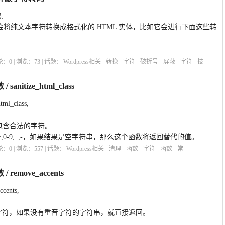
,
数 ，它会将纯文本字符转换成格式化的 HTML 实体，比如它会进行下面这些转
评论：
0
| 浏览：
73
| 话题：
Wordpress相关
转换
字符
破折号
屏蔽
字符
技
anitize_html_class
ml_class,
证只包含合法的字符。
-z,0-9,_,-，如果结果是空字符串，那么这个函数将返回替代的值。
评论：
0
| 浏览：
557
| 话题：
Wordpress相关
清理
函数
字符
函数
常
remove_accents
cents,
I字符，如果没有重音字符的字符串，就直接返回。