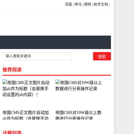
百度
|
神马
|
搜狗
|
技术文档
|
推荐阅读
帝国CMS正文图片自动加
帝国CMS对10W级以上数
alt并为标题（会替换手动
据进行分表操作记录
设置的alt内容）！
话题列表