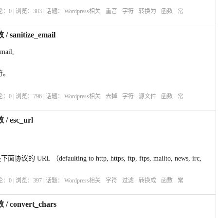
 ?>
评论：
0
| 浏览：
383
| 话题：
Wordpress相关
重音
字符
转换为
函数
常
anitize_email
mail,
符。
?>
评论：
0
| 浏览：
796
| 话题：
Wordpress相关
去掉
字符
源文件
函数
常
 esc_url
 （defaulting to http, https, ftp, ftps, mailto, news, irc,
评论：
0
| 浏览：
397
| 话题：
Wordpress相关
字符
过滤
转换成
函数
常
convert_chars