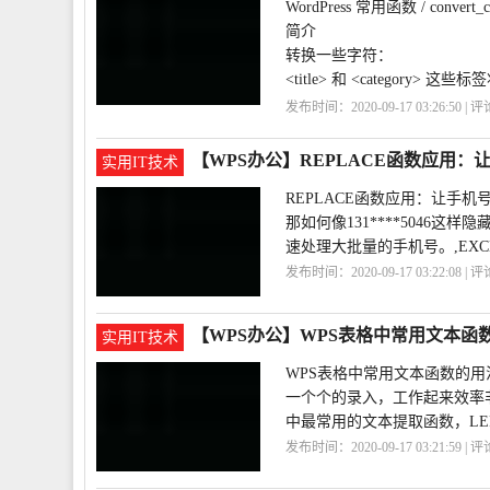
WordPress 常用函数 / convert_ch
简介
转换一些字符：
<title> 和 <category> 这
些 U
发布时间：2020-09-17 03:26:50 | 
用
WordPress
convert_chars
【WPS办公】REPLACE函数应用：
实用IT技术
REPLACE函数应用：让手机
那如何像131****5046
速处理大批量的手机号。,EXC
发布时间：2020-09-17 03:22:08 | 
藏
REPLACE
【WPS办公】WPS表格中常用文本函
实用IT技术
WPS表格中常用文本函数的用
一个个的录入，工作起来效率非
中最常用的文本提取函数，LEFT 
发布时间：2020-09-17 03:21:59 | 
本
常用