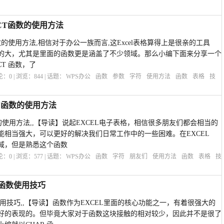
OCT函数的使用方法
T函数的使用方法,相信对于办公一族而言,这Excel表格算得上是很亲的工具
的大，尤其是里面的函数更是涵盖了不少领域。那么小编下面来分享一个
CT 函数，了
评论：
0
| 浏览：
844
| 话题：
WPS办公
函数
参数
字符
使用方法
函数
表格
技
AN函数的使用方法
函数的使用方法,,【导读】说起EXCEL电子表格，相信很多朋友们都会相当的
能相当强大，可以更好的解决我们日常工作中的一些困难。在EXCEL
域，但是熟悉这个函数
评论：
0
| 浏览：
577
| 话题：
WPS办公
函数
字符
朋友们
使用方法
函数
表格
技
R函数使用技巧
函数使用技巧,,【导读】函数作为EXCEL里面的核心功能之一，有着很强大的
好的表现的。但毕竟大家对于函数这块接触的相对较少，因此并不是很了