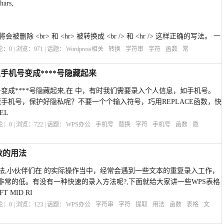
ars,
些标签将会被删除 <br> 和 <hr> 被转换成 <br /> 和 <hr /> 这样正确的写法。 一
评论：
0
| 浏览：
971
| 话题：
Wordpress相关
转换
字符串
字符
函数
常
让手机号变成****号隐藏起来
号变成****号隐藏起来,在 中，有时我们需要录入个人信息，如手机号。
这样隐藏手机号，保护好隐私呢？不要一个个输入符号，巧用REPLACE函数，快
EL
评论：
0
| 浏览：
722
| 话题：
WPS办公
手机号
替换
字符
手机号
函数
隐
数的用法
法,小伙伴们在 的实际操作当中，经常会遇到一些文本的重复录入工作，
常的低。有没有一种快速的录入方法呢?,下面就给大家讲一些WPS表格
MID RI
评论：
0
| 浏览：
123
| 话题：
WPS办公
字符串
字符
提取
用法
函数
表格
文