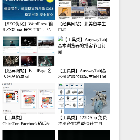
【SEO优化】WordPress 输
【经典网站】北美留学生
出全部 tag 标签 URL，防
日报
止中文转码
【经典网站】BandPage:名
【工具类】AnywayTab|基
人物品拍卖网
本浏览器的播客节目订阅
【工具类】
【工具类】123DApp:免费
ChirpTop:Facebook稍后阅
跨平台3D模型设计工具
读工具