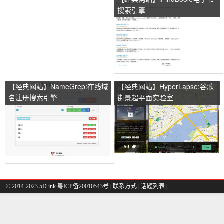
搜索引擎
【经典网站】NameGrep:在线域
【经典网站】HyperLapse:谷歌
名注册搜索引擎
街景超平面实验室
© 2014-2023 5D.ink
粤ICP备20010543号
|
联系方式
|
话题列表
|