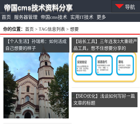
帝国cms技术资料分享
导航
首页
服务器管理
帝国cms技术
实用IT技术
更多
你的位置：
首页
> TAG信息列表 > 想要
【个人生活】孙瑞希：如何活成
【站长工具】三年连发3大重磅产
自己想要的样子
品工具，憋不住想要分享的
DevOps实操干货
【SEO优化】浅谈如何写好一篇
文章的标题