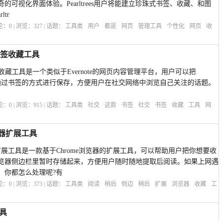
可视化界面体验。Pearltrees用户将能建立珍珠式书签、收藏、和图
tr
评论：
0
| 浏览：
327
| 话题：
工具类
用户
都是
网页
管理工具
个性化
网页
收
的书签收藏工具
的书签收藏工具是一个类似于Evernote的网页内容管理平台，用户可以把
台的内容通过书签的方式进行保存，方便用户在社交网络中浏览自己关注的话题。
评论：
0
| 浏览：
915
| 话题：
工具类
社交
这款
书签
社交
书签
收藏
工具
网
览器扩展工具
览器扩展工具是一款基于Chrome浏览器的扩展工具，可以帮助用户把你想要收
览器侧边栏里暂时存储起来，方便用户随时随地提取后阅读。如果上网遇
，你都怎么处理呢?有
评论：
0
| 浏览：
373
| 话题：
工具类
阅读
稍后
侧边
稍后
扩展
浏览器
收藏
工
工具