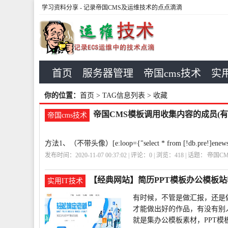
学习资料分享
- 记录帝国CMS及运维技术的点点滴滴
首页
服务器管理
帝国cms技术
实用
你的位置：
首页
> TAG信息列表 > 收藏
帝国CMS模板调用收集内容的成员(有
帝国cms技术
方法1、（不带头像）[e:loop={"select * from [!db.pre!]enewsfava wh
发布时间：2020-11-07 00:37:02 | 评论：
0
| 浏览：
418
| 话题：
帝国CM
【经典网站】简历PPT模板办公模板
实用IT技术
有时候，不管是做汇报，还是
才能做出好的作品，有没有别
就是集办公模板素材，PPT模板