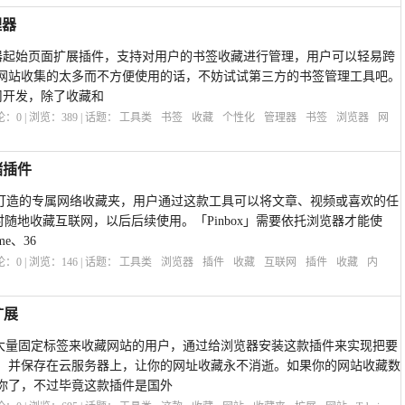
理器
的浏览器起始页面扩展插件，支持对用户的书签收藏进行管理，用户可以轻易跨
网站收集的太多而不方便使用的话，不妨试试第三方的书签管理工具吧。
公司开发，除了收藏和
评论：
0
| 浏览：
389
| 话题：
工具类
书签
收藏
个性化
管理器
书签
浏览器
网
储插件
用户打造的专属网络收藏夹，用户通过这款工具可以将文章、视频或喜欢的任
, 随时随地收藏互联网，以后后续使用。「Pinbox」需要依托浏览器才能使
e、36
评论：
0
| 浏览：
146
| 话题：
工具类
浏览器
插件
收藏
互联网
插件
收藏
内
扩展
使用大量固定标签来收藏网站的用户，通过给浏览器安装这款插件来实现把要
，并保存在云服务器上，让你的网址收藏永不消逝。如果你的网站收藏数
你了，不过毕竟这款插件是国外