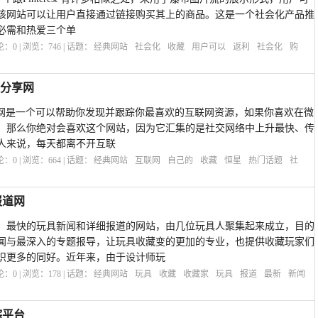
该网站可以让用户直接通过链接购买其上的商品。这是一个社会化产品推
必需和热爱三个单
评论：
0
| 浏览：
746
| 话题：
经典网站
社会化
收藏
用户可以
返利
社会化
购
题分享网
话题分享网是一个可以帮助你发现并跟踪你最喜欢的互联网资源，如果你喜欢在微
，那么你绝对会喜欢这个网站，因为它汇集的是社交网络中上升最快、传
人来说，每天都离不开互联
评论：
0
| 浏览：
664
| 话题：
经典网站
互联网
自己的
收藏
恒星
热门话题
社
报道网
、最快的玩具新闻和详细报道的网站，由几位玩具人聚集起来成立，目的
闻与最深入的专题报导，让玩具收藏变的更加的专业，也提供收藏玩家们
识更多的同好。近年来，由于设计师玩
评论：
0
| 浏览：
178
| 话题：
经典网站
玩具
收藏
收藏家
玩具
报道
最新
新闻
追踪平台