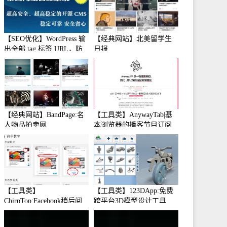
【SEO优化】WordPress 输
【经典网站】北美留学生
出全部 tag 标签 URL，防
日报
止中文转码
【经典网站】BandPage:名
【工具类】AnywayTab|基
人物品拍卖网
本浏览器的播客节目订阅
【工具类】
【工具类】123DApp:免费
ChirpTop:Facebook稍后阅
跨平台3D模型设计工具
读工具