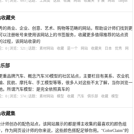
评论：
0
| 浏览：
695
| 话题：
工具类
这款
收藏
网站
收藏夹
扩展
网站
Tabpin
网站收藏夹
个收藏日本优秀的商业、企业、创意、艺术、购物等范畴的网站，帮助设计师们找到更
可以注册帐号来使用该网站上的书签服务，收藏更多值得推荐的站点资
的过程，该网站收录的
评论：
0
| 浏览：
521
| 话题：
素材网站
收藏
是一个
网站
收藏夹
日本
优秀
网
俱乐部
更重品牌汽车、概念汽车3D模型的社区站点，主要栏目有美系、农业机
输、民航、摩托车、手工模型等等，很多人对这些不太了解，当你浏览一
地。所谓汽车模型：是完全依照真车的
评论：
0
| 浏览：
574
| 话题：
素材网站
模型
收藏
汽车
俱乐部
收藏
模型
配色收藏集
国的一位设计师创办的配色站点，该网站展示的都是博主收集的最喜欢的颜色组
，作为网页设计师的你来说，这些颜色搭配足够你用。“ColorClaim”的