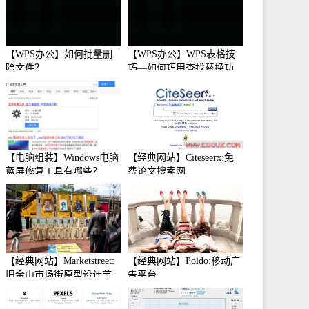
【WPS办公】如何批量删
【WPS办公】WPS表格技
除文件？
巧—如何巧用查找替换功
能
【电脑组装】Windows电脑
【经典网站】Citeseerx:免
蓝屏修复工具有哪些？
费论文搜索网
【经典网站】Marketstreet:
【经典网站】Poido:移动广
旧金山市场街原型设计节
告平台