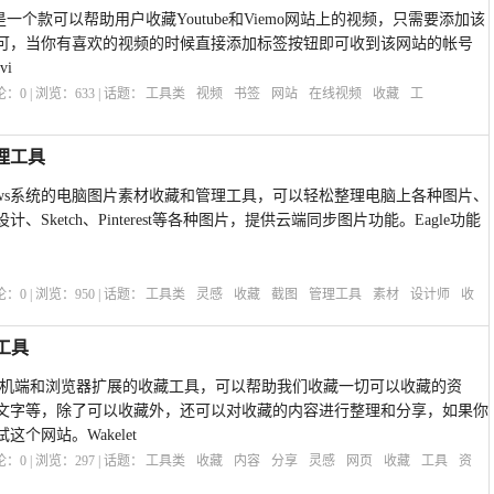
藏工具是一个款可以帮助用户收藏Youtube和Viemo网站上的视频，只需要添加该
可，当你有喜欢的视频的时候直接添加标签按钮即可收到该网站的帐号
vi
评论：
0
| 浏览：
633
| 话题：
工具类
视频
书签
网站
在线视频
收藏
工
管理工具
Windows系统的电脑图片素材收藏和管理工具，可以轻松整理电脑上各种图片、
Sketch、Pinterest等各种图片，提供云端同步图片功能。Eagle功能
评论：
0
| 浏览：
950
| 话题：
工具类
灵感
收藏
截图
管理工具
素材
设计师
收
工具
b版、手机端和浏览器扩展的收藏工具，可以帮助我们收藏一切可以收藏的资
文字等，除了可以收藏外，还可以对收藏的内容进行整理和分享，如果你
个网站。Wakelet
评论：
0
| 浏览：
297
| 话题：
工具类
收藏
内容
分享
灵感
网页
收藏
工具
资