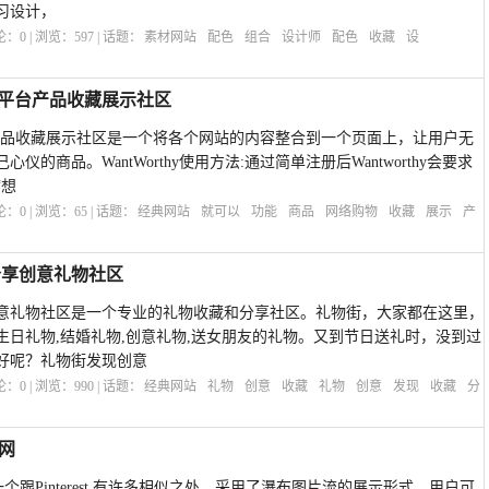
习设计，
评论：
0
| 浏览：
597
| 话题：
素材网站
配色
组合
设计师
配色
收藏
设
物多平台产品收藏展示社区
多平台产品收藏展示社区是一个将各个网站的内容整合到一个页面上，让用户无
的商品。WantWorthy使用方法:通过简单注册后Wantworthy会要求
“想
评论：
0
| 浏览：
65
| 话题：
经典网站
就可以
功能
商品
网络购物
收藏
展示
产
藏分享创意礼物社区
藏分享创意礼物社区是一个专业的礼物收藏和分享社区。礼物街，大家都在这里，
生日礼物,结婚礼物,创意礼物,送女朋友的礼物。又到节日送礼时，没到过
好呢？礼物街发现创意
评论：
0
| 浏览：
990
| 话题：
经典网站
礼物
创意
收藏
礼物
创意
发现
收藏
分
利网
一个跟Pinterest 有许多相似之处，采用了瀑布图片流的展示形式，用户可