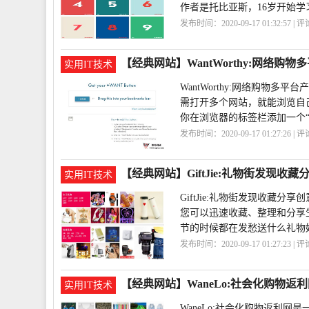
作者是托比亚斯，16岁开始学
发布时间：2020-09-17 01:32:57 | 
计
ColorClaim
【经典网站】WantWorthy:网络购
实用IT技术
WantWorthy:网络购物
需打开多个网站，就能浏览自己心仪
你在浏览器的标签栏添加一个
发布时间：2020-09-17 01:27:26 | 
品
平台
【经典网站】GiftJie:礼物街发现收
实用IT技术
GiftJie:礼物街发现收
您可以迅速收藏、整理和分享
节的时候都在发愁送什么礼物
发布时间：2020-09-17 01:27:23 | 
享
【经典网站】WaneLo:社会化购物返
实用IT技术
WaneLo:社会化购物返利网是