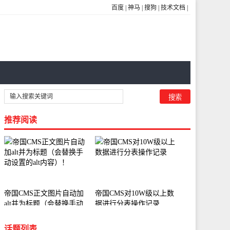
百度
|
神马
|
搜狗
|
技术文档
|
推荐阅读
帝国CMS正文图片自动加
帝国CMS对10W级以上数
alt并为标题（会替换手动
据进行分表操作记录
设置的alt内容）！
话题列表