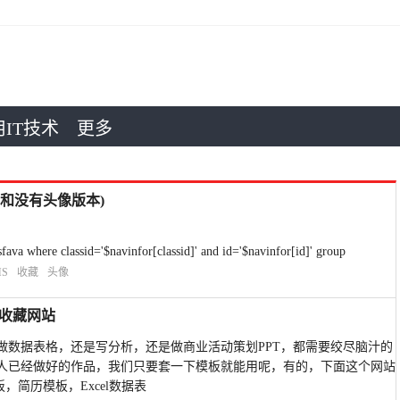
IT技术
更多
和没有头像版本)
ere classid='$navinfor[classid]' and id='$navinfor[id]' group
S
收藏
头像
站收藏网站
做数据表格，还是写分析，还是做商业活动策划PPT，都需要绞尽脑汁的
人已经做好的作品，我们只要套一下模板就能用呢，有的，下面这个网站
，简历模板，Excel数据表