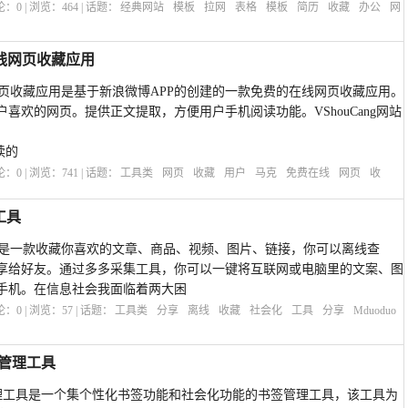
评论：
0
| 浏览：
464
| 话题：
经典网站
模板
拉网
表格
模板
简历
收藏
办公
网
在线网页收藏应用
在线网页收藏应用是基于新浪微博APP的创建的一款免费的在线网页收藏应用。
喜欢的网页。提供正文提取，方便用户手机阅读功能。VShouCang网站
读的
评论：
0
| 浏览：
741
| 话题：
工具类
网页
收藏
用户
马克
免费在线
网页
收
工具
享工具是一款收藏你喜欢的文章、商品、视频、图片、链接，你可以离线查
享给好友。通过多多采集工具，你可以一键将互联网或电脑里的文案、图
手机。在信息社会我面临着两大困
评论：
0
| 浏览：
57
| 话题：
工具类
分享
离线
收藏
社会化
工具
分享
Mduoduo
藏管理工具
页收藏管理工具是一个集个性化书签功能和社会化功能的书签管理工具，该工具为