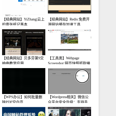
【经典网站】YiZhang|云上
【经典网站】Redis:免费开
的壹张纸记事本
源网站缓存加速工具
【经典网站】贝多芬第9交
【工具类】Webpage
响曲教学应用
Screenshot:网页快照抓取编
辑工具
【WPS办公】如何批量删
【Wordpress相关】微信公
除PDF空白页
众平台安全升级：支持手
机保护