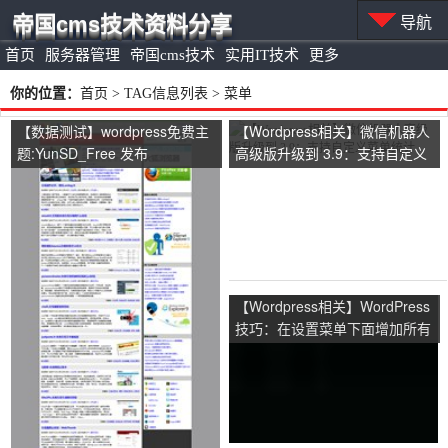
帝国cms技术资料分享
导航
首页
服务器管理
帝国cms技术
实用IT技术
更多
你的位置：
首页
> TAG信息列表 > 菜单
【数据测试】wordpress免费主
【Wordpress相关】微信机器人
题:YunSD_Free 发布
高级版升级到 3.9：支持自定义
菜单统计
【Wordpress相关】WordPress
技巧：在设置菜单下面增加所有
设置的页面