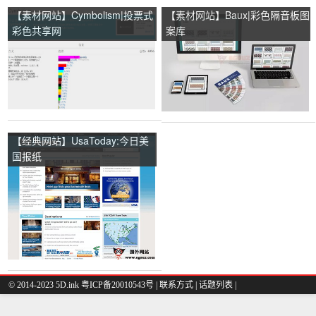
【素材网站】Cymbolism|投票式
【素材网站】Baux|彩色隔音板图
彩色共享网
案库
【经典网站】UsaToday:今日美
国报纸
© 2014-2023 5D.ink
粤ICP备20010543号
|
联系方式
|
话题列表
|