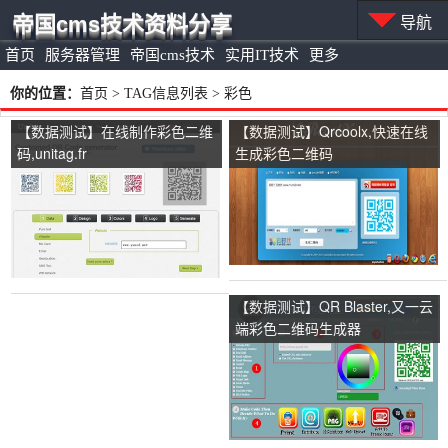
帝国cms技术资料分享
导航
首页
服务器管理
帝国cms技术
实用IT技术
更多
你的位置：
首页
> TAG信息列表 > 彩色
【数据测试】在线制作彩色二维
【数据测试】Qrcoolx,快速在线
码,unitag.fr
生成彩色二维码
【数据测试】QR Blaster,又一云
端彩色二维码生成器