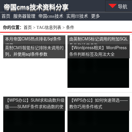
帝国cms技术资料分享
导航
首页
服务器管理
帝国cms技术
实用IT技术
更多
你的位置：
首页
> TAG信息列表 > 条件
本月帝国CMS热点排名Sql条件
由英制CMS标记调用的附加SQL
调用
条件和排序参数
英制CMS智能标记排除未调用的
【Wordpress相关】WordPress
列，并使用sql条件参数
条件判断标签及用法大全
【WPS办公】SUM求和函数升级
【WPS办公】如何快速筛选——
版——SUMIF条件求和函数的使
教你巧用条件格式
用教程