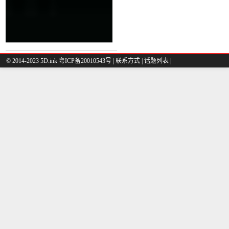
© 2014-2023 5D.ink
粤ICP备20010543号
|
联系方式
|
话题列表
|