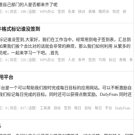
道自己部门的人是否都来齐了呢
评论：
0
| 浏览：
198
| 话题：
WPS办公
签到
名单
核对
表格
眼药水
你还
核
件格式标记谁没签到
式标记谁没签到,大家好，我们在工作当中，经常用到电子签到表，汇总到
如果我们挨个去比对的话就会非常的麻烦，那么我们如何利用 从繁多的
员呢，一起来学习一下吧。,首先
评论：
0
| 浏览：
520
| 话题：
WPS办公
签到
人员
条件
签到
巧用
标记
表格
条
应用平台
完成应用平台是一个可以帮助我们按时完成每日目标的应用网站。可以不断激励自
标记每日完成的目标。同时还可以获得点数奖励。DailyFeats 同时还
评论：
0
| 浏览：
817
| 话题：
工具类
目标
签到
每日
目标
每日
平台
DailyFeats
具