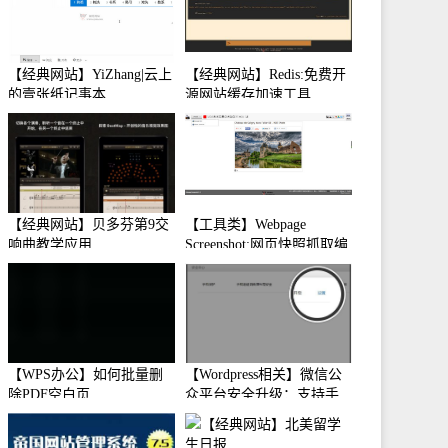
【经典网站】YiZhang|云上
【经典网站】Redis:免费开
的壹张纸记事本
源网站缓存加速工具
【经典网站】贝多芬第9交
【工具类】Webpage
响曲教学应用
Screenshot:网页快照抓取编
辑工具
【WPS办公】如何批量删
【Wordpress相关】微信公
除PDF空白页
众平台安全升级：支持手
机保护