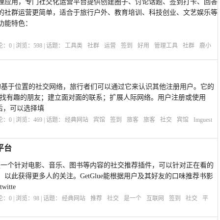
理应用，专门社交化运营平台提供创建圈子、讨论话题、签到打卡、回答
的社群运营更简单，适合于旅行户外、教育培训、科技创业、文艺娱乐等
功能特色：
评论：
0
| 浏览：
598
| 话题：
工具类
社群
运营
签到
好用
管理工具
社群
鹿小
旅客的基于位置的社交网络，旅行者们可以通过它来认识其他注册用户。它的
寻找有趣的朋友；建立面对面的联系；扩展人际网络。用户注册或使用
登陆之后，可以选择填
评论：
0
| 浏览：
469
| 话题：
经典网站
宾馆
签到
旅客
旅客
社交
宾馆
Imguest
平台
交平台是一个针对电影、音乐、图书等内容的社交推荐插件，可以针对正在看的
以此获得更多人的关注。GetGlue能根据用户及其好友的口味推荐书影
itte
评论：
0
| 浏览：
98
| 话题：
经典网站
推荐
社交
是一个
互联网
签到
社交
平