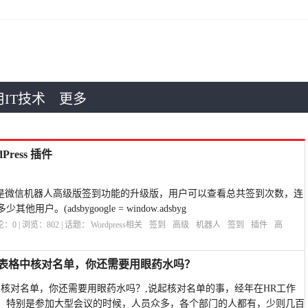
IT技术
更多
ress 插件
s 插件是微信机器人高级版签到功能的升级版，用户可以查看总共签到次数，连
。(adsbygoogle = window.adsbyg
评论：
0
| 浏览：
802
| 话题：
Wordpress相关
签到
高级
机器人
签到
插件
高
PS表格中核对名单，你还需要用眼药水吗？
格中核对名单，你还需要用眼药水吗？,说起核对名单的事，经年在HR工作
，特别是参加大型会议的时候，人员众多，各个部门的人都有，少则几百