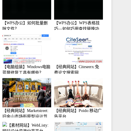
【WPS办公】如何批量删
【WPS办公】WPS表格技
除文件？
巧—如何巧用查找替换功
能
【电脑组装】Windows电脑
【经典网站】Citeseerx:免
蓝屏修复工具有哪些？
费论文搜索网
【经典网站】Marketstreet:
【经典网站】Poido:移动广
旧金山市场街原型设计节
告平台