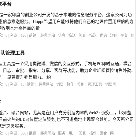
送平台
平台是一家印度的创业公司开发的基于本地的信息服务平台，这家公司为功
信息推送服务。Hoppr希望用户能够将他们自己的地理位置用短信的方
会接收到本地零售商的折
评论：
0
| 浏览：
120
| 话题：
经典网站
信息
推送
签到
推送
优惠
短信
平台
信
团队管理工具
团队管理工具是一个采用类微博、微信的交互形式，手机与PC即时互通，糅合
、日志、审批、指令、分享、客群等功能，助力企业轻松管控销售外勤、
作，显著提升销售能力。:纷
评论：
0
| 浏览：
13
| 话题：
经典网站
销售
协作
签到
管理工具
销售团
件
合、聚合网站，尤其是在用户充分创造内容的Web2.0服务上，比如整
前火热的LBS(位置定位服务)也不可避免地出现聚合趋势。今天所介绍
供的就是这类服务，
评论：
0
| 浏览：
306
| 话题：
经典网站
服务
用户
签到
插件
聚合
网