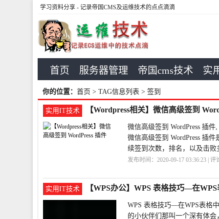
学习资料分享
- 记录帝国CMS及运维技术的点点滴滴
首页
服务器管理
帝国cms技术
实用
你的位置：
首页
> TAG信息列表 > 签到
【Wordpress相关】微信高级签到 WordP
实用IT技术
微信高级签到 WordPress 插件,
微信高级签到 WordPres
续签到次数，排名，以及击败多少其他用户
发布时间：2020-09-17 03:36:23 | 
级
WordPress
【WPS办公】WPS 表格技巧—在W
实用IT技术
WPS 表格技巧—在WPS表
的小伙伴们那叫一个深有体会