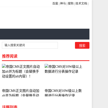
百度
|
神马
|
搜狗
|
技术文档
|
推荐阅读
帝国CMS正文图片自动加
帝国CMS对10W级以上数
alt并为标题（会替换手动
据进行分表操作记录
设置的alt内容）！
话题列表