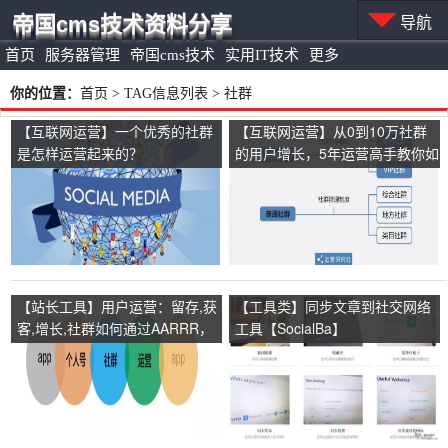
帝国cms技术资料分享
导航
首页
服务器管理
帝国cms技术
实用IT技术
更多
你的位置：
首页
> TAG信息列表 > 社群
【互联网运营】一个优秀的社群
【互联网运营】从0到10万社群
是怎样运营起来的？
的用户增长，5年运营高手教你如
何打造高质量社群
【站长工具】用户运营：留存,获
【工具类】同步文章到社交网络
客,增长,社群如何通过AARRR，
工具【SocialBa】
AIDMA，RFM模型