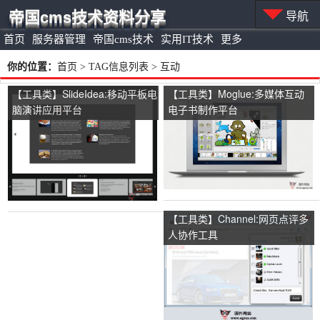
帝国cms技术资料分享
导航
首页
服务器管理
帝国cms技术
实用IT技术
更多
你的位置：
首页
> TAG信息列表 > 互动
【工具类】SlideIdea:移动平板电
【工具类】Moglue:多媒体互动
脑演讲应用平台
电子书制作平台
【工具类】Channel:网页点评多
人协作工具