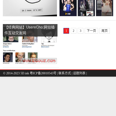
【经典网站】UsereCho:网站插
1
2
3
下一页
尾页
件互动交友网
© 2014-2023 5D.ink
粤ICP备20010543号
|
联系方式
|
话题列表
|