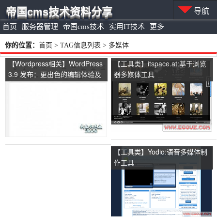
帝国cms技术资料分享
导航
首页
服务器管理
帝国cms技术
实用IT技术
更多
你的位置：
首页
> TAG信息列表 > 多媒体
【Wordpress相关】WordPress
【工具类】itspace.at:基于浏览
3.9 发布：更出色的编辑体验及
器多媒体工具
多媒体支持
【工具类】Yodio:语音多媒体制
作工具