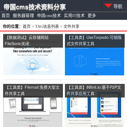
帝国cms技术资料分享
导航
首页
服务器管理
帝国cms技术
实用IT技术
更多
你的位置：
首页
> TAG信息列表 > 文件共享
【数据测试】云存储网站
【工具类】UseTorpedo:可销毁
FileSonic关闭
式文件共享工具
【工具类】Filemail:免费大型文
【工具类】iNfinit.io:基于P2P文
件共享工具
件共享应用工具