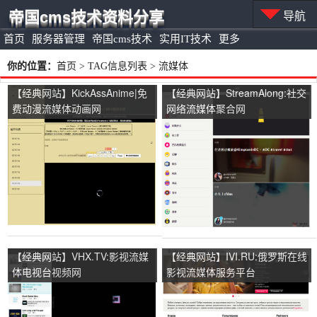
帝国cms技术资料分享
导航
首页
服务器管理
帝国cms技术
实用IT技术
更多
你的位置：
首页
> TAG信息列表 > 流媒体
【经典网站】KickAssAnime|免
【经典网站】StreamAlong:社交
费动漫流媒体动画网
网络流媒体聚合网
【经典网站】VHX.TV:影视流媒
【经典网站】IVI.RU:俄罗斯在线
体电视台视频网
影视流媒体服务平台