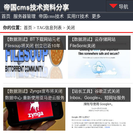
帝国cms技术资料分享
导航
首页
服务器管理
帝国cms技术
实用IT技术
更多
你的位置：
首页
> TAG信息列表 > 关闭
【数据测试】BT下载网站元老
【数据测试】云存储网站
Filesoup将关闭 创立已近10年
FileSonic关闭
【数据测试】Zynga宣布将关闭
【站长工具】谷歌正式关闭
数据中心 重新使用亚马逊云服务
Inbox、Google+、短网址服务
goo.gl