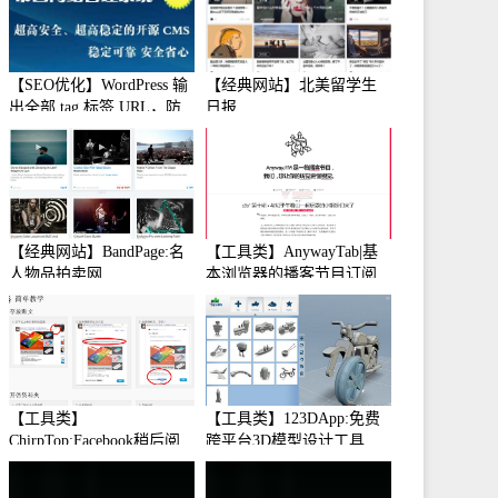
【SEO优化】WordPress 输
【经典网站】北美留学生
出全部 tag 标签 URL，防
日报
止中文转码
【经典网站】BandPage:名
【工具类】AnywayTab|基
人物品拍卖网
本浏览器的播客节目订阅
【工具类】
【工具类】123DApp:免费
ChirpTop:Facebook稍后阅
跨平台3D模型设计工具
读工具