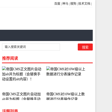
百度
|
神马
|
搜狗
|
技术文档
|
推荐阅读
帝国CMS正文图片自动加
帝国CMS对10W级以上数
alt并为标题（会替换手动
据进行分表操作记录
设置的alt内容）！
话题列表