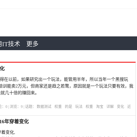
IT技术
更多
化
记得在以前，如果研究出一个玩法，能管用半年，所以当年一个黑搜玩
，培训能卖2万元，但商家还是趋之若鹜，原因就是一个玩法只要有效，我
钱就几十倍的赚回来。
评论：
0
| 浏览：
9
| 话题：
数据测试
权重
的是
玩法
权重
淘宝
详解
变化
近
头16年穿着变化
年穿着变化,