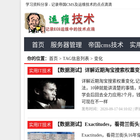
学习资料分享
- 记录帝国CMS及运维技术的点点滴滴
首页
服务器管理
帝国cms技术
实用
你的位置：
首页
> TAG信息列表 > 变化
【数据测试】详解近期淘宝搜索权重变
实用IT技术
详解近期淘宝搜索权重变化,
法，10钟就能讲清楚的事情
学会后回去全力应用2个月，
可现在不一样
发布时间：2020-09-17 04:10:02 | 
期
【数据测试】Exactitudes，看荷兰街
实用IT技术
Exactitudes，看荷兰街头16