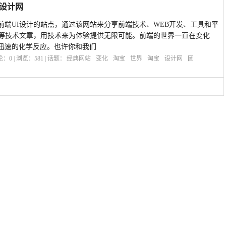
队设计网
前端UI设计的站点，通过该网站来分享前端技术、WEB开发、工具和平
.js等技术文章，用技术来为体验提供无限可能。前端的世界一直在变化
迅速的化学反应。也许你和我们
评论：
0
| 浏览：
581
| 话题：
经典网站
变化
淘宝
世界
淘宝
设计网
团