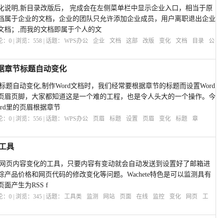
化说明,新目录改版后， 完成会在左侧菜单栏中显示企业入口，相当于原
档属于企业的文档，企业的团队只允许添加企业成员，用户离职退出企业
文档；,而我的文档即属于个人的文
评论：
0
| 浏览：
558
| 话题：
WPS办公
企业
文档
这部
改版
变化
文档
目录
公
根据章节标题自动变化
标题自动变化,制作Word文档时，我们经常要根据章节的标题而设置Word
页眉页脚，大家都知道这是一个难的工程，也是令人头大的一个操作。今
rd里的页眉根据章节
评论：
0
| 浏览：
556
| 话题：
WPS办公
页眉
标题
设置
页眉
变化
标题
章
控工具
监控任何网页内容变化的工具，只要内容有变动就会自动发送到设置好了邮箱进
产品价格和网页代码的修改变化等问题。Wachete特色是可以监测具有
产生为RSS f
评论：
0
| 浏览：
345
| 话题：
工具类
监测
网站
页面
在线
监控
变化
网页
工