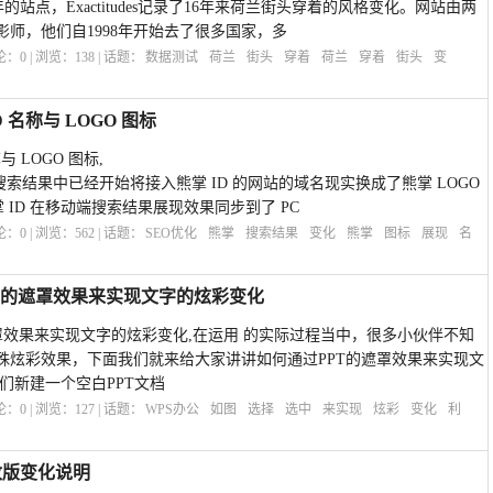
994年的站点，Exactitudes记录了16年来荷兰街头穿着的风格变化。网站由两
师，他们自1998年开始去了很多国家，多
评论：
0
| 浏览：
138
| 话题：
数据测试
荷兰
街头
穿着
荷兰
穿着
街头
变
 名称与 LOGO 图标
与 LOGO 图标,
搜索结果中已经开始将接入熊掌 ID 的网站的域名现实换成了熊掌 LOGO
掌 ID 在移动端搜索结果展现效果同步到了 PC
评论：
0
| 浏览：
562
| 话题：
SEO优化
熊掌
搜索结果
变化
熊掌
图标
展现
名
PT的遮罩效果来实现文字的炫彩变化
遮罩效果来实现文字的炫彩变化,在运用 的实际过程当中，很多小伙伴不知
殊炫彩效果，下面我们就来给大家讲讲如何通过PPT的遮罩效果来实现文
们新建一个空白PPT文档
评论：
0
| 浏览：
127
| 话题：
WPS办公
如图
选择
选中
来实现
炫彩
变化
利
改版变化说明