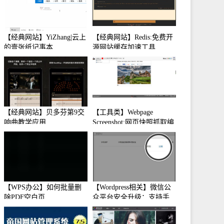
【经典网站】YiZhang|云上
【经典网站】Redis:免费开
的壹张纸记事本
源网站缓存加速工具
【经典网站】贝多芬第9交
【工具类】Webpage
响曲教学应用
Screenshot:网页快照抓取编
辑工具
【WPS办公】如何批量删
【Wordpress相关】微信公
除PDF空白页
众平台安全升级：支持手
机保护