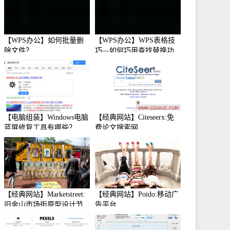
【WPS办公】如何批量删
【WPS办公】WPS表格技
除文件？
巧—如何巧用查找替换功
能
【电脑组装】Windows电脑
【经典网站】Citeseerx:免
蓝屏修复工具有哪些？
费论文搜索网
【经典网站】Marketstreet:
【经典网站】Poido:移动广
旧金山市场街原型设计节
告平台