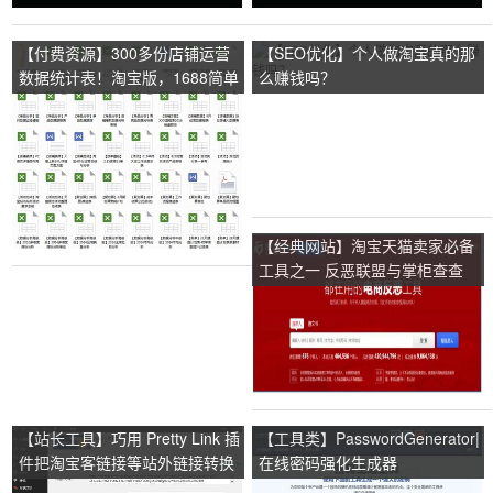
【付费资源】300多份店铺运营
【SEO优化】个人做淘宝真的那
数据统计表！淘宝版，1688简单
么赚钱吗？
修改一下就行！
【经典网站】淘宝天猫卖家必备
工具之一 反恶联盟与掌柜查查
【站长工具】巧用 Pretty Link 插
【工具类】PasswordGenerator|
件把淘宝客链接等站外链接转换
在线密码强化生成器
为站内链接