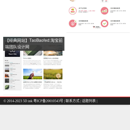
【经典网站】TaoBaofed:淘宝前
端团队设计网
© 2014-2023 5D.ink
粤ICP备20010543号
|
联系方式
|
话题列表
|