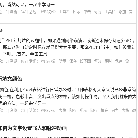
呢，当然可以，一起来学习一
评论：
0
| 浏览：
343
| 话题：
WPS办公
工具栏
所示
单击
何为
工具栏
添加
常
存
,在制作PPT幻灯片的过程中，如果遇到网络崩溃，或者还未保存却意外退出
，那么这时自动定时保存就显得尤为重要，那么在PPT当中，如何设置幻
一下吧。,首先，单击工具
评论：
0
| 浏览：
879
| 话题：
WPS办公
所示
保存
如下图
何为
定时
保存
设
隔行填充颜色
充颜色,在利用Excel表格进行日常办公时，制作表格对大家来说已经非常简
拘一格，色彩丰富，突出重点的表格，该如何操作呢，今天我们就来教大
色的方法，一起来学习一
评论：
0
| 浏览：
265
| 话题：
WPS办公
表格
隔行
所示
隔行
填充
何为
表格
颜
 中如何为文字设置飞人和脉冲动画