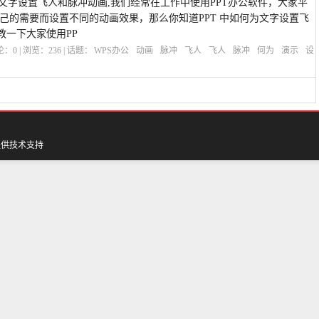
何为文字设置飞人和脉冲动画,我们经常在工作中使用PPT办公软件，大家平
自己的需要而设置不同的动画效果，那么你知道PPT 中如何为文字设置飞
教一下大家使用PP
评论：
0
| 浏览：
236
| 话题：
WPS办公
动画
脉冲
飞人
飞人
脉冲
何为
演示
设
提供技术支持