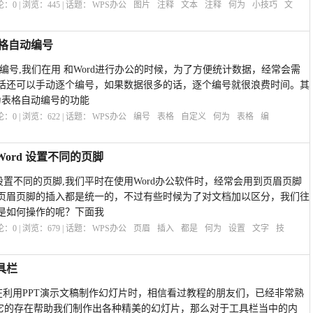
评论：
0
| 浏览：
445
| 话题：
WPS办公
图片
注释
文本
注释
何为
小技巧
文
表格自动编号
动编号,我们在用 和Word进行办公的时候，为了方便统计数据，经常会需
话还可以手动逐个编号，如果数据很多的话，逐个编号就很浪费时间。其
有为表格自动编号的功能
评论：
0
| 浏览：
622
| 话题：
WPS办公
编号
表格
自定义
何为
表格
编
ord 设置不同的页脚
d 设置不同的页脚,我们平时在使用Word办公软件时，经常会用到页眉页脚
页眉页脚的插入都是统一的，不过有些时候为了对文档加以区分，我们往
是如何操作的呢？下面我
评论：
0
| 浏览：
679
| 话题：
WPS办公
页眉
插入
都是
何为
设置
文字
技
具栏
栏,在利用PPT演示文稿制作幻灯片时，相信看过教程的朋友们，已经非常熟
，它的存在帮助我们制作出各种精美的幻灯片，那么对于工具栏当中的内