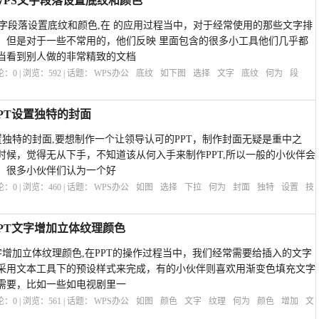
WPS文字段落设置底纹和颜色
文字段落设置底纹和颜色,在 的应用过程当中，对于经常使用的那些文字排
，但是对于一些不常用的，他们反映 里面包含的很多小工具他们几乎都
当看到别人做的非常精致的文档
评论：
0
| 浏览：
592
| 话题：
WPS办公
底纹
如下图
选择
文字
底纹
何为
段
PT设置独特的封面
设置独特的封面,要想制作一个让领导认可的PPT，制作封面无疑是重中之
时候，觉得无从下手，不知道该从何入手来制作PPT,所以一般的小伙伴会
。很多小伙伴们认为一个好
评论：
0
| 浏览：
460
| 话题：
WPS办公
如图
选择
下拉
何为
封面
独特
设置
技
PPT文字增加立体纹理颜色
文字增加立体纹理颜色,在PPT的操作过程当中，我们经常需要给插入的文字
采用文本工具下的预设样式来完成，有的小伙伴则喜欢用渐变色填充文字
需要，比如一些如电视剧里一
评论：
0
| 浏览：
561
| 话题：
WPS办公
如图
颜色
文字
纹理
何为
颜色
增加
文