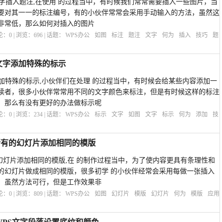
文字插入题注,在使用 的过程当中，有时候我们常常需要插入一些图片，当
要对其一一的标注编号，有的小伙伴常常会采用手动输入的方法，虽然这
非常低，那么如何对插入的图片
评论：
0
| 浏览：
696
| 话题：
WPS办公
如图
标注
题注
文字
何为
插入
技巧
题
文字添加特殊的标示
加特殊的标示,小伙伴们在处理 的过程当中，有时候会给某些内容添加一
读者，很多小伙伴常常用不同的文字颜色来标注，但是有时候这样的标注
，那么有没有更好的办法做标示呢
评论：
0
| 浏览：
234
| 话题：
WPS办公
标示
文字
如图
文字
标示
何为
添加
技
所有的幻灯片添加相同的模版
幻灯片添加相同的模版,在 的制作过程当中，为了使内容更具有条理性和
的幻灯片做成相同的模版，很多初学 的小伙伴经常会采用每做一张插入
，虽然方法可行，但是工作效果非
评论：
0
| 浏览：
809
| 话题：
WPS办公
如图
幻灯片
模版
幻灯片
何为
模版
应用