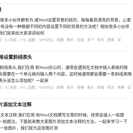
景
信很多小伙伴都有为 或Word设置背景的经历，每每看到漂亮的背景，心里
d中有没有一种根据不同的内容设置不同的背景的方法呢？相信很多小伙伴
我们就来给大家讲讲如何
评论：
0
| 浏览：
178
| 话题：
WPS办公
如图
图片
页眉
多个
何为
背景
设
表格设置斜线表头
置斜线表头,我们在用 和Word办公时，通常会遇到在文档中插入表格的情
会需要在一个单元格内输入两个内容，这时候通常都会需要一条斜线来隔
表头该怎么添加呢？一起来
评论：
0
| 浏览：
651
| 话题：
WPS办公
斜线
表头
表格
表头
斜线
何为
表格
设
图片添加文本注释
加文本注释,我们在用 和Word文档撰写文章的时候，经常会插入一些图
一些题注。下面就来教大家图片添加文本注释的方法，一起来学习一下
有一张图片，我们就为这张图片添