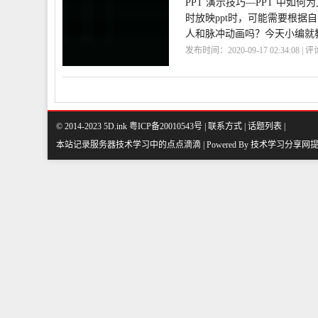
PPT 演示技巧—PPT 中如
时放映ppt时，可能需要根据
人和脉冲动画吗？今天小编就
发布时间：2020-09-17 02:34:08 | 
置
© 2014-2023 5D.ink
粤ICP备20010543号
|
联系方式
|
话题列表
|
本站记录服务器技术学习中的点点滴滴 | Powered By
技术学习分享网