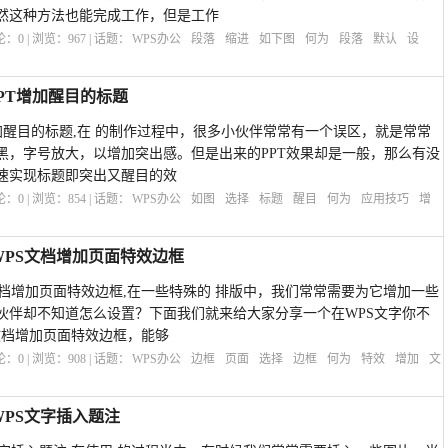
然这种方法也能完成工作，但是工作
评论：
0
| 浏览：
967
| 话题：
WPS办公
段落
缩进
如下图
何为
段落
默认
设
PT增加醒目的标题
增加醒目的标题,在 的制作过程中，很多小伙伴常常有一个误区，就是常常
黑，字号放大，以增加突出感。但是出来的PPT效果却是一般，那么有没
速实现标题即突出又醒目的效
评论：
0
| 浏览：
854
| 话题：
WPS办公
如图
选择
标题
醒目
何为
应用技巧
增
WPS文档增加页面特效边框
文档增加页面特效边框,在一些特殊的 排版中，我们常常需要为它增加一些
伙伴却不知道怎么设置？下面我们就来给大家分享一个在WPS文字你不
文档增加页面特效边框，能够
评论：
0
| 浏览：
908
| 话题：
WPS办公
边框
页面
选择
边框
何为
特效
增加
文
WPS文字插入题注