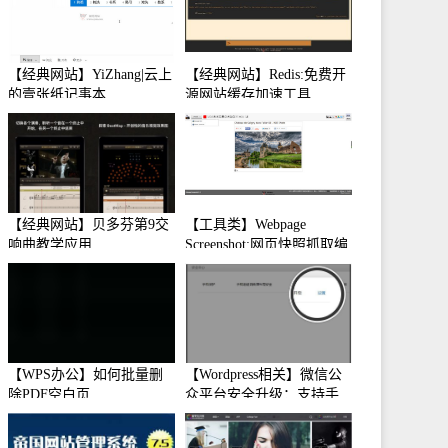
【经典网站】YiZhang|云上
【经典网站】Redis:免费开
的壹张纸记事本
源网站缓存加速工具
【经典网站】贝多芬第9交
【工具类】Webpage
响曲教学应用
Screenshot:网页快照抓取编
辑工具
【WPS办公】如何批量删
【Wordpress相关】微信公
除PDF空白页
众平台安全升级：支持手
机保护