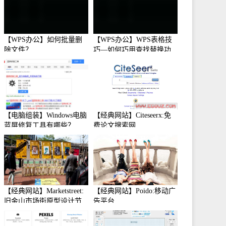
【WPS办公】如何批量删
【WPS办公】WPS表格技
除文件？
巧—如何巧用查找替换功
能
【电脑组装】Windows电脑
【经典网站】Citeseerx:免
蓝屏修复工具有哪些？
费论文搜索网
【经典网站】Marketstreet:
【经典网站】Poido:移动广
旧金山市场街原型设计节
告平台