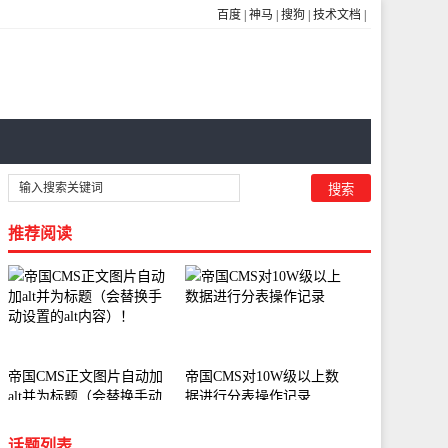
百度
|
神马
|
搜狗
|
技术文档
|
推荐阅读
帝国CMS正文图片自动加
帝国CMS对10W级以上数
alt并为标题（会替换手动
据进行分表操作记录
设置的alt内容）！
话题列表