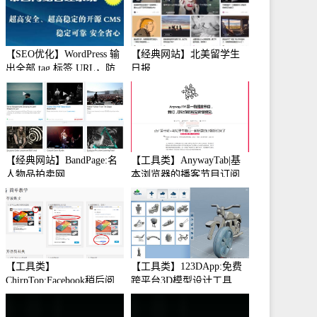
【SEO优化】WordPress 输
【经典网站】北美留学生
出全部 tag 标签 URL，防
日报
止中文转码
【经典网站】BandPage:名
【工具类】AnywayTab|基
人物品拍卖网
本浏览器的播客节目订阅
【工具类】
【工具类】123DApp:免费
ChirpTop:Facebook稍后阅
跨平台3D模型设计工具
读工具