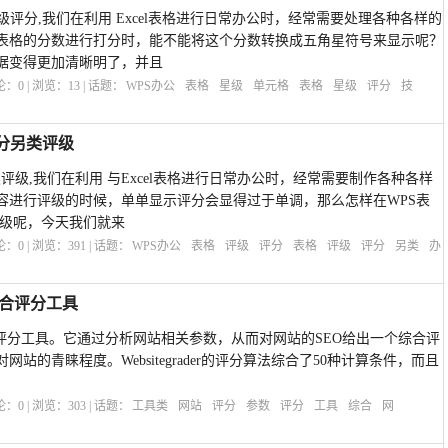
级评分,我们在利用 Excel表格进行日常办公时，经常需要处理各种各样的
表格的分数进行打分时，能不能将这个分数转换成五角星符号来显示呢？
据变得更加清晰明了，并且
评论：
0
| 浏览：
13
| 话题：
WPS办公
表格
星级
单元格
表格
星级
评分
技
评分另类评级
评级,我们在利用 与Excel表格进行日常办公时，经常需要制作各种各样
容进行评级的时候，单单显示评分会显得过于单调，那么怎样在WPS表
类评级呢，今天我们就来
评论：
0
| 浏览：
391
| 话题：
WPS办公
表格
评级
评分
表格
评级
评分
另类
办
O综合评分工具
SEO综合评分工具。它通过分析网站相关参数，从而对网站的SEO给出一个综合评
站的青睐程度。Websitegrader的评分算法综合了50种计算条件，而且
评论：
0
| 浏览：
303
| 话题：
工具类
网站
评分
参数
评分
工具
综合
网