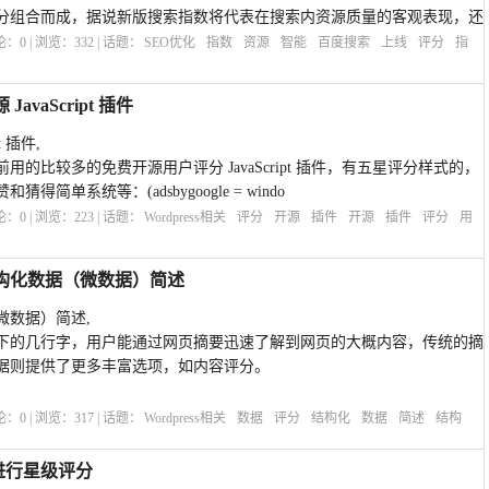
分组合而成，据说新版搜索指数将代表在搜索内资源质量的客观表现，还
评论：
0
| 浏览：
332
| 话题：
SEO优化
指数
资源
智能
百度搜索
上线
评分
指
avaScript 插件
 插件,
的比较多的免费开源用户评分 JavaScript 插件，有五星评分样式的，
简单系统等：(adsbygoogle = windo
评论：
0
| 浏览：
223
| 话题：
Wordpress相关
评分
开源
插件
开源
插件
评分
用
之结构化数据（微数据）简述
微数据）简述,
下的几行字，用户能通过网页摘要迅速了解到网页的大概内容，传统的摘
据则提供了更多丰富选项，如内容评分。
评论：
0
| 浏览：
317
| 话题：
Wordpress相关
数据
评分
结构化
数据
简述
结构
进行星级评分