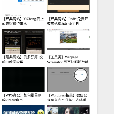
【经典网站】YiZhang|云上
【经典网站】Redis:免费开
的壹张纸记事本
源网站缓存加速工具
【经典网站】贝多芬第9交
【工具类】Webpage
响曲教学应用
Screenshot:网页快照抓取编
辑工具
【WPS办公】如何批量删
【Wordpress相关】微信公
除PDF空白页
众平台安全升级：支持手
机保护