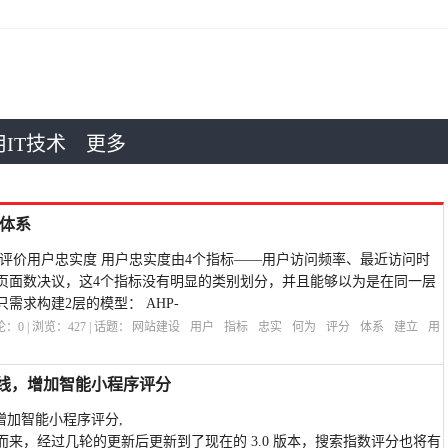
IT技术
更多
体系
,评价用户忠实度 用户忠实度由4个指标——用户访问频率、最近访问时
页面数决议，这4个指标没有明显的类别划分，并且能够以为是在同一层
需求构建2层的模型： AHP-
评论：
0
| 浏览：
427
| 话题：
网站建设
用户
指标
忠实
何为
评分
体系
建立
用
 上线，增加智能小程序评分
，增加智能小程序评分,
来，经过几轮的更新后更新到了现在的 3.0 版本，搜索指数评分也将有