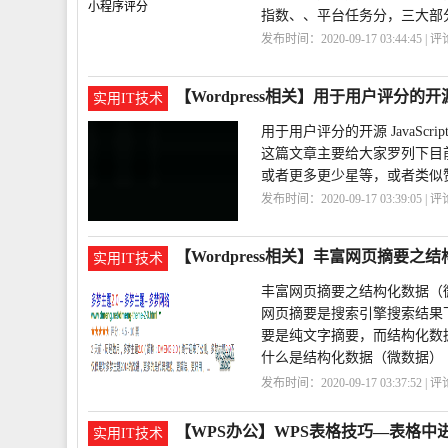
指数、、平台任务分，三大部
发布时间：2020-09-17 03:44:45 | 
数
增加
【Wordpress相关】用于用户评分的开源 J
实用IT技术
用于用户评分的开源 JavaScript
这篇文章主要给大家罗列下目前用
或者更多更少星等，或者类似赞和猜得
发布时间：2020-09-17 03:39:05 | 
于
用户
【Wordpress相关】丰富网页摘要
实用IT技术
丰富网页摘要之结构化数据（
网页摘要是搜索引擎搜索结果
要是纯文字摘要，而结构化数
什么是结构化数据（微数据）
通过结构化数据可
发布时间：2020-09-17 03:37:52 | 
化
摘要
网页
【WPS办公】WPS表格技巧—表格中
实用IT技术