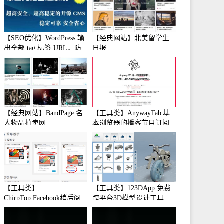
【SEO优化】WordPress 输
【经典网站】北美留学生
出全部 tag 标签 URL，防
日报
止中文转码
【经典网站】BandPage:名
【工具类】AnywayTab|基
人物品拍卖网
本浏览器的播客节目订阅
【工具类】
【工具类】123DApp:免费
ChirpTop:Facebook稍后阅
跨平台3D模型设计工具
读工具