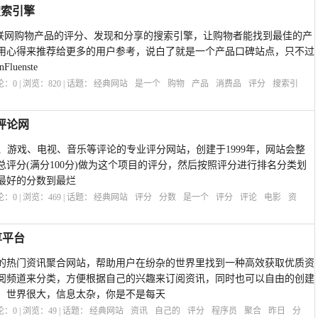
分搜索引擎
一个针对互联网购物产品的评分、发现和分享的搜索引擎，让购物者能找到最佳的产
用心得来推荐给更多的用户参考，说白了就是一个产品口碑站点，只不过
uenste
评论：
0
| 浏览：
820
| 话题：
经典网站
是一个
购物
产品
消费品
评分
搜索引
讯评论网
关于电影、游戏、电视、音乐等评论的专业评分网站，创建于1999年，网站会整
评分(满分100分)做为这个项目的评分，然后按照评分进行排名分类划
最好的分数到最烂
评论：
0
| 浏览：
469
| 话题：
经典网站
评分
分数
是一个
评分
评论
电影
资
享平台
的热门资讯聚合网站，帮助用户在纷杂的世界里找到一种高效获取优质资
阅频道来分类，方便根据自己的兴趣来订阅资讯，同时也可以自由的创建
。世界很大，信息太杂，你是不是每天
评论：
0
| 浏览：
49
| 话题：
经典网站
资讯
自己的
评分
程序员
聚合
昨日
分