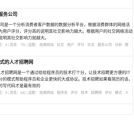
析服务公司
析服务公司是一个分析消费者客户数据的数据分析平台，根据消费群体的网络活
为用户评分，评分高的说明其社交影响力越大。根据用户的社交网络活动
说明其社交影响力就越大。
评论：
0
| 浏览：
791
| 话题：
经典网站
社交
用户
评分
社交
服务公司
分析
数
分模式的人才招聘网
分模式的人才招聘网是一个通过给给程序员的技术打个分，让技术招聘更方便的IT
分的模式帮助程序员和企业更快的大成协议。技术招聘如果看简历的话，
的写代码才是最有效的
评论：
0
| 浏览：
642
| 话题：
经典网站
程序员
评分
技术
招聘网
评分
模式
人