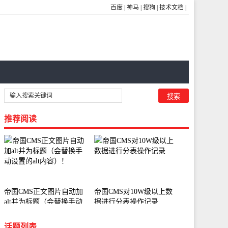
百度
|
神马
|
搜狗
|
技术文档
|
推荐阅读
帝国CMS正文图片自动加
帝国CMS对10W级以上数
alt并为标题（会替换手动
据进行分表操作记录
设置的alt内容）！
话题列表