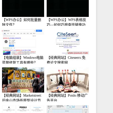
【WPS办公】如何批量删
【WPS办公】WPS表格技
除文件？
巧—如何巧用查找替换功
能
【电脑组装】Windows电脑
【经典网站】Citeseerx:免
蓝屏修复工具有哪些？
费论文搜索网
【经典网站】Marketstreet:
【经典网站】Poido:移动广
旧金山市场街原型设计节
告平台