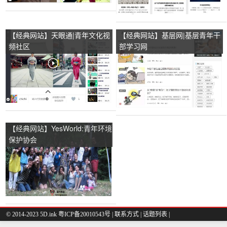
【经典网站】天眼通|青年文化视
【经典网站】基层网|基层青年干
频社区
部学习网
【经典网站】YesWorld:青年环境
保护协会
© 2014-2023 5D.ink
粤ICP备20010543号
|
联系方式
|
话题列表
|