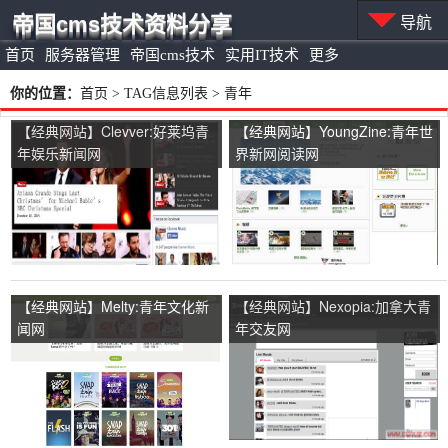
帝国cms技术资料分享
导航
首页
服务器管理
帝国cms技术
实用IT技术
更多
你的位置：
首页
> TAG信息列表 > 青年
【经典网站】Clevver:好莱坞青
【经典网站】YoungZine:青年世
年娱乐新闻网
界新网阅读网
【经典网站】Melty:青年文化新
【经典网站】Nexopia:加拿大青
闻网
年交友网