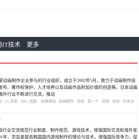
IT技术
更多
各家动画制作企业参与的行业组织，成立于2002年5月，致力于动画制作技
发布、著作权保护、人才培养以及动画作品附加价值的创造等。日本动画
海外行业不断进行交流，推动
评论：
0
| 浏览：
866
| 话题：
经典网站
动画制作
协会
是一个
官网
协会
日本动
网
国游戏行业交流规范行业制度、制作规范、游戏技术，增强国际交流和海外宣
001年，宗旨是提高韩国国内游戏制作的理论与技术，增强国际竞争力，促