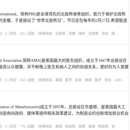
s International，简称PBI)是全球领先的北极熊保育组织，致力于保护北极熊
变暖，于是提出了“世界北极熊日”，节日定在每年的2月27日;希望能透
评论：
0
| 浏览：
185
| 话题：
经典网站
北极熊
变暖
保护
北极熊
协会
国
ical Association,简称AMA)是美国最大的医生组织，成立于1847年总部设在
提高公众健康，并不断晚上医生和病人之间的协调关系，更好的为人类健
评论：
0
| 浏览：
264
| 话题：
经典网站
美国
医学
协会
美国
医学
协会
AMA
ociation of Manufacturers)成立于1895年，总部设在华盛顿，是美国最大工
制造商向政府、媒体等提供相关政策建议，为制造业的创新增加就业机会
评论：
0
| 浏览：
779
| 话题：
经典网站
美国
制造商
政策
美国
制造商
协