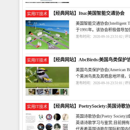
会
NAM
【经典网站】Itsa:美国智能交通协会
实用IT技术
美国智能交通协会(Intelligent Tr
于1991年。该协会积极倡导
发布时间：2020-09-16 23:51:02 | 
会
Itsa
【经典网站】AbcBirds:美国鸟类保护
实用IT技术
美国鸟类保护协会(American Bi
个美洲鸟类及其栖息地环境，该组织
发布时间：2020-09-16 23:51:01 | 
会
AbcBirds
【经典网站】PoetrySociety:英国诗
实用IT技术
英国诗歌协会(Poetry So
英语诗歌学习与鉴赏;目前拥有
代表着英国诗歌在国际和国内