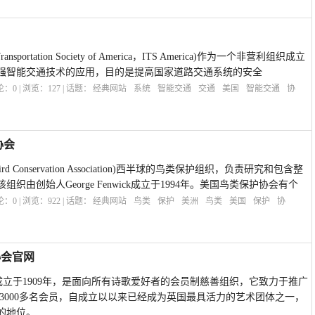
ansportation Society of America，ITS America)作为一个非营利组织成立
加强智能交通技术的应用，目的是提高国家道路交通系统的安全
评论：
0
| 浏览：
127
| 话题：
经典网站
系统
智能交通
交通
美国
智能交通
协
协会
rd Conservation Association)西半球的鸟类保护组织，负责研究和包含整
由创始人George Fenwick成立于1994年。美国鸟类保护协会有个
评论：
0
| 浏览：
922
| 话题：
经典网站
鸟类
保护
美洲
鸟类
美国
保护
协
歌协会官网
ciety)成立于1909年，是面向所有诗歌爱好者的会员制慈善组织，它致力于推广
3000多名会员，自成立以以来已经成为英国最具活力的艺术团体之一，
的地位。