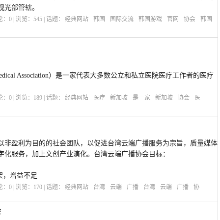
观光部管辖。
评论：
0
| 浏览：
545
| 话题：
经典网站
韩国
国际交流
韩国游戏
官网
协会
韩国
Medical Association）是一家代表大多数公立和私立医院医疗工作者的医疗
评论：
0
| 浏览：
189
| 话题：
经典网站
医疗
新加坡
是一家
新加坡
协会
医
以非盈利为目的的社会团队，以促进台湾云端广播服务为宗旨，质量媒体
字化服务，加上文创产业演化。台湾云端广播协会目标：
。
架，增益不足
评论：
0
| 浏览：
170
| 话题：
经典网站
台湾
云端
广播
台湾
云端
广播
协
会