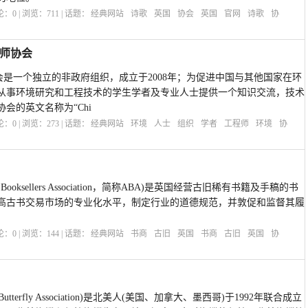
评论：
0
| 浏览：
711
| 话题：
经典网站
诗歌
英国
协会
英国
官网
诗歌
协
程师协会
师协会是一个独立的非政府组织，成立于2008年；为促进中国与其他国家在环
从事环境研究和工程技术的学生学者及专业人士提供一个知识交流，技术
会的英文名称为“Chi
评论：
0
| 浏览：
273
| 话题：
经典网站
环境
人士
组织
学者
工程师
环境
协
 Booksellers Association，简称ABA)是英国经营古旧稀有书籍及手稿的书
高古书交易市场的专业化水平，制定行业的道德规范，并敦促和监督其履
评论：
0
| 浏览：
144
| 话题：
经典网站
书商
古旧
英国
书商
古旧
英国
协
n Butterfly Association)是北美人(美国、加拿大、墨西哥)于1992年联合成立