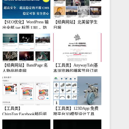
【SEO优化】WordPress 输
【经典网站】北美留学生
出全部 tag 标签 URL，防
日报
止中文转码
【经典网站】BandPage:名
【工具类】AnywayTab|基
人物品拍卖网
本浏览器的播客节目订阅
【工具类】
【工具类】123DApp:免费
ChirpTop:Facebook稍后阅
跨平台3D模型设计工具
读工具