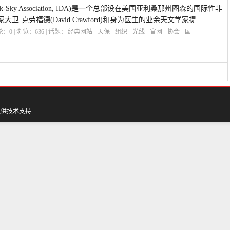
 Dark-Sky Association, IDA)是一个总部设在美国亚利桑那州图森的国际性非
卫·克劳福德(David Crawford)和身为医生的业余天文学家提
评论：
0
| 浏览：
636
| 话题：
经典网站
天保
组织
光线
官网
协会
国
提供技术支持