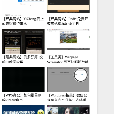
【经典网站】YiZhang|云上
【经典网站】Redis:免费开
的壹张纸记事本
源网站缓存加速工具
【经典网站】贝多芬第9交
【工具类】Webpage
响曲教学应用
Screenshot:网页快照抓取编
辑工具
【WPS办公】如何批量删
【Wordpress相关】微信公
除PDF空白页
众平台安全升级：支持手
机保护