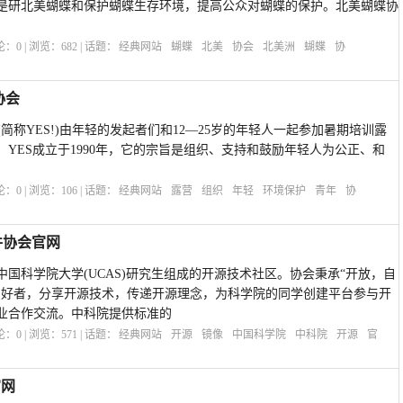
是研北美蝴蝶和保护蝴蝶生存环境，提高公众对蝴蝶的保护。北美蝴蝶协
评论：
0
| 浏览：
682
| 话题：
经典网站
蝴蝶
北美
协会
北美洲
蝴蝶
协
协会
ntal Sanity(简称YES!)由年轻的发起者们和12—25岁的年轻人一起参加暑期培训露
YES成立于1990年，它的宗旨是组织、支持和鼓励年轻人为公正、和
评论：
0
| 浏览：
106
| 话题：
经典网站
露营
组织
年轻
环境保护
青年
协
件协会官网
国科学院大学(UCAS)研究生组成的开源技术社区。协会秉承“开放，自
爱好者，分享开源技术，传递开源理念，为科学院的同学创建平台参与开
业合作交流。中科院提供标准的
评论：
0
| 浏览：
571
| 话题：
经典网站
开源
镜像
中国科学院
中科院
开源
官
官网