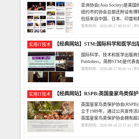
亚洲协会(Asia Societ
纽约市的协会总部还附设有博
包括来自中国、日本、印度和
发布时间：2020-09-17 00:03:07 | 
化
AsiaSociety
【经典网站】STM:国际科学和医学出
实用IT技术
国际科学、技术和医学出版商协会(Internati
Publishers，简称STM
发布时间：2020-09-17 00:02:14 | 
学
国际
【经典网站】RSPB:英国皇家鸟类保
实用IT技术
英国皇家鸟类保护协会(RSP
立于1989年，通过公共宣
英国皇家鸟类保护协会拥有超过1
发布时间：2020-09-16 23:57:42 | 
护
协会
RSPB