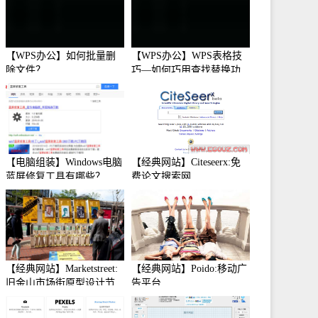
【WPS办公】如何批量删
【WPS办公】WPS表格技
除文件？
巧—如何巧用查找替换功
能
【电脑组装】Windows电脑
【经典网站】Citeseerx:免
蓝屏修复工具有哪些？
费论文搜索网
【经典网站】Marketstreet:
【经典网站】Poido:移动广
旧金山市场街原型设计节
告平台