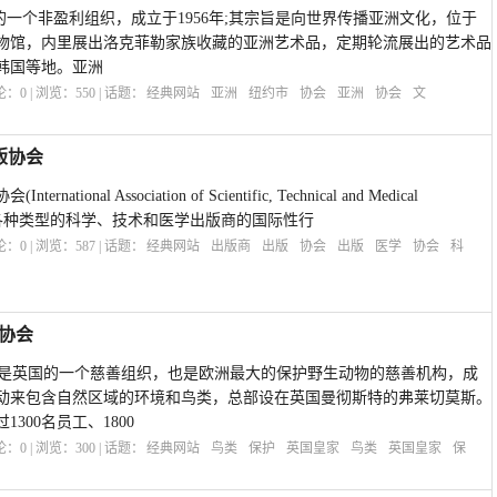
y)是美国的一个非盈利组织，成立于1956年;其宗旨是向世界传播亚洲文化，位于
物馆，内里展出洛克菲勒家族收藏的亚洲艺术品，定期轮流展出的艺术品
韩国等地。亚洲
评论：
0
| 浏览：
550
| 话题：
经典网站
亚洲
纽约市
协会
亚洲
协会
文
版协会
onal Association of Scientific, Technical and Medical
)是代表各种类型的科学、技术和医学出版商的国际性行
评论：
0
| 浏览：
587
| 话题：
经典网站
出版商
出版
协会
出版
医学
协会
科
护协会
B)是英国的一个慈善组织，也是欧洲最大的保护野生动物的慈善机构，成
传活动来包含自然区域的环境和鸟类，总部设在英国曼彻斯特的弗莱切莫斯。
300名员工、1800
评论：
0
| 浏览：
300
| 话题：
经典网站
鸟类
保护
英国皇家
鸟类
英国皇家
保