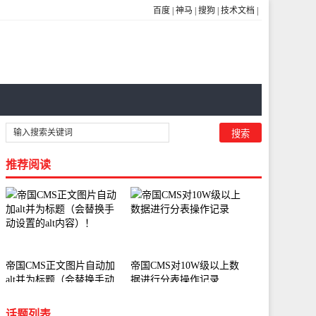
百度
|
神马
|
搜狗
|
技术文档
|
推荐阅读
帝国CMS正文图片自动加
帝国CMS对10W级以上数
alt并为标题（会替换手动
据进行分表操作记录
设置的alt内容）！
话题列表