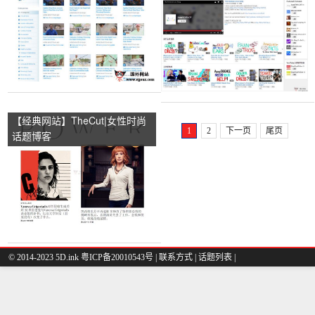
【经典网站】TheCut|女性时尚
1
2
下一页
尾页
话题博客
© 2014-2023 5D.ink
粤ICP备20010543号
|
联系方式
|
话题列表
|