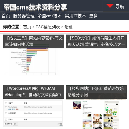
帝国cms技术资料分享
导航
首页
服务器管理
帝国cms技术
实用IT技术
更多
你的位置：
首页
> TAG信息列表 > 话题
【站长工具】网站内容营销-写文
【SEO优化】如何与陌生人打开
章该如何找话题
聊天话题 营销推广必备技巧之一
【Wordpress相关】WPJAM
【经典网站】FqPai:番茄派娱乐
#Hashtag#：自动将文章内容中
话题分享网
#话题标签# 转换成链接