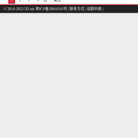
1
2
3
下一页
尾页
© 2014-2023 5D.ink
粤ICP备20010543号
|
联系方式
|
话题列表
|