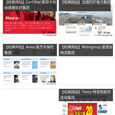
【经典网站】CarDiNal:美国卡地
【经典网站】法国EDF电力集团
纳健康医疗集团
【经典网站】Aviva:英杰华保险
【经典网站】Metrogroup:麦德龙
集团
物流集团
【经典网站】Tesco:特易购超市
连锁集团