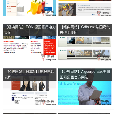
【经典网站】EON:德国意昂电力
【经典网站】Gdfsuez:法国燃气
集团
苏伊士集团
【经典网站】日本NTT电报电话
【经典网站】Aigcorporate:美国
公司
国际集团官方网站