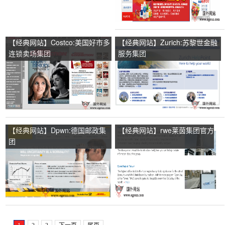
【经典网站】Costco:美国好市多
【经典网站】Zurich:苏黎世金融
连锁卖场集团
服务集团
【经典网站】Dpwn:德国邮政集
【经典网站】rwe莱茵集团官方
团