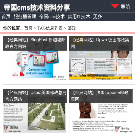
帝国cms技术资料分享
导航
首页
服务器管理
帝国cms技术
实用IT技术
更多
你的位置：
首页
> TAG信息列表 > 邮政
【经典网站】SingPost:新加坡邮
【经典网站】Dpwn:德国邮政集
政官方网站
团
【经典网站】Usps:美国邮政总局
【经典网站】法国Laposte邮政
官方网站
集团