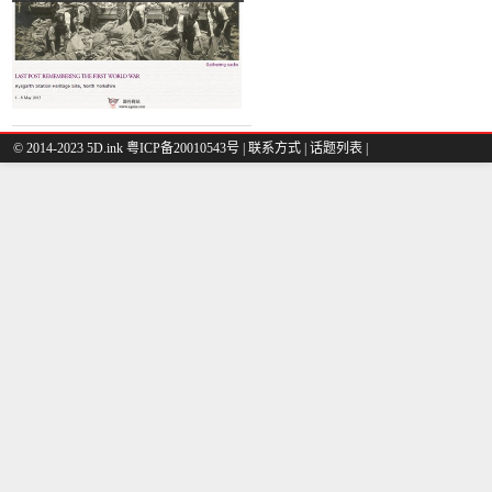
© 2014-2023 5D.ink
粤ICP备20010543号
|
联系方式
|
话题列表
|