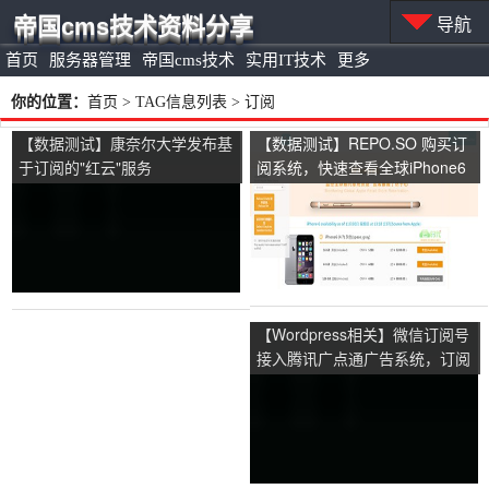
帝国cms技术资料分享
导航
首页
服务器管理
帝国cms技术
实用IT技术
更多
你的位置：
首页
> TAG信息列表 > 订阅
【数据测试】康奈尔大学发布基
【数据测试】REPO.SO 购买订
于订阅的"红云"服务
阅系统，快速查看全球iPhone6
预约实时供货信息
【Wordpress相关】微信订阅号
接入腾讯广点通广告系统，订阅
号即将实现盈利