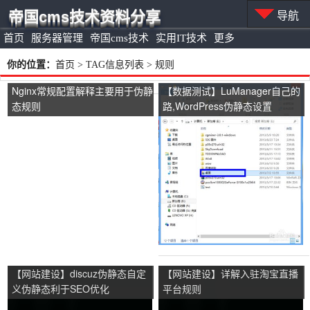
帝国cms技术资料分享
导航
首页
服务器管理
帝国cms技术
实用IT技术
更多
你的位置：
首页
> TAG信息列表 > 规则
Nginx常规配置解释主要用于伪静
【数据测试】LuManager自己的
态规则
路,WordPress伪静态设置
【网站建设】discuz伪静态自定
【网站建设】详解入驻淘宝直播
义伪静态利于SEO优化
平台规则