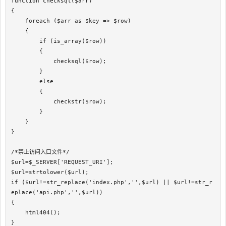
function checksql($arr)

{

    foreach ($arr as $key => $row)

    {

        if (is_array($row))

        {

            checksql($row);

        }

        else

        {

            checkstr($row);

        }

    }

}

/*禁止访问入口文件*/

$url=$_SERVER['REQUEST_URI'];

$url=strtolower($url);

if ($url!=str_replace('index.php','',$url) || $url!=str_r
eplace('api.php','',$url))

{

    html404();

}
