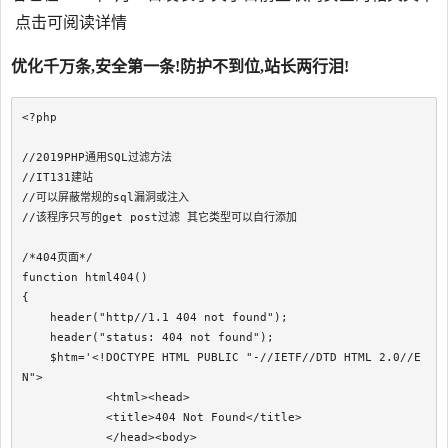
点击可阅读详情
优化千万条,安全第一条!防护不到位,站长两行泪!
<?php

//2019PHP通用SQL过滤方法

//IT131建站

//可以屏蔽常规的sql漏洞或注入

//该程序只写的get post过滤 其它类型可以自行添加

/*404页面*/

function html404()

{

    header("http//1.1 404 not found");

    header("status: 404 not found");            

    $htm='<!DOCTYPE HTML PUBLIC "-//IETF//DTD HTML 2.0//E
N">

            <html><head>

            <title>404 Not Found</title>

            </head><body>
