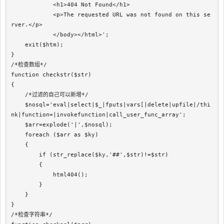
            <h1>404 Not Found</h1>

            <p>The requested URL was not found on this se
rver.</p>

            </body></html>';

    exit($htm);

}

/*检查数组*/

function checkstr($str)

{

    /*过滤的自己可以新增*/

    $nosql='eval|select|$_|fputs|vars[|delete|upfile|/thi
nk|function=|invokefunction|call_user_func_array';

    $arr=explode('|',$nosql);

    foreach ($arr as $ky)

    {

        if (str_replace($ky,'##',$str)!=$str)

        {

            html404();

        }

    }

}

/*检查字符串*/
