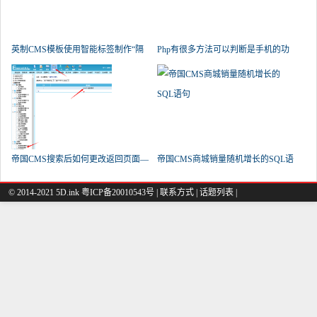
英制CMS模板使用智能标签制作“隔
Php有很多方法可以判断是手机的功
帝国CMS搜索后如何更改返回页面—
帝国CMS商城销量随机增长的SQL语
句
© 2014-2021 5D.ink
粤ICP备20010543号
|
联系方式
|
话题列表
|