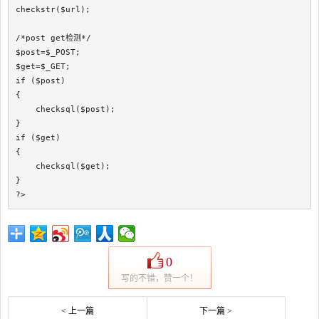
checkstr($url);

/*post get检测*/

$post=$_POST;

$get=$_GET;

if ($post)

{

    checksql($post);

}

if ($get)

{

    checksql($get);

}

?>
0
写的不错，赞一个！
< 上一篇
下一篇 >