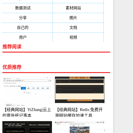
数据测试
(788)
素材网站
(734)
分享
(676)
图片
(584)
自己的
(550)
文档
(503)
用户
(494)
视频
(474)
推荐阅读
优质推荐
【经典网站】YiZhang|云上
【经典网站】Redis:免费开
的壹张纸记事本
源网站缓存加速工具