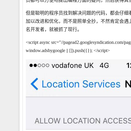
员都可以方便地提出编程方面的疑问，然后获得其
但是聪明的程序员找到解决问题的代码，都会仔细
加以改进和优化，而不是照单全抄，不然肯定会遇上麻烦的
名开发者，就被抓了现行。
<script async src="//pagead2.googlesyndication.com/pag
window.adsbygoogle || []).push({}); </script>