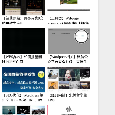
【经典网站】贝多芬第9交
【工具类】Webpage
响曲教学应用
Screenshot:网页快照抓取编
辑工具
【WPS办公】如何批量删
【Wordpress相关】微信公
除PDF空白页
众平台安全升级：支持手
机保护
【SEO优化】WordPress 输
【经典网站】北美留学生
出全部 tag 标签 URL，防
日报
止中文转码