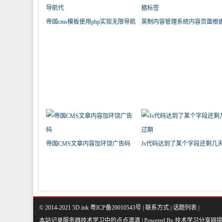
帝国cms模板使用php实现无限导航
英制内容管理系统内容页面根
代
签
帝国CMS文章内容加环饶广告码
Js代码达到了某个字段还剩几
期
© 2014-2021 5D.ink
粤ICP备20010543号
|
联系方式
|
话题列表
|
本站记录服务器技术学习中的点点滴滴 | Powered By
技术学习分享网